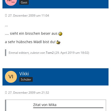
Gast
27. Dezember 2009 um 11:04
...
.... sieht ein bisschen beser aus
a sehr hübsches Mädl bist du!
Einmal editiert, zuletzt von
Tom2
(
29. April 2019 um 18:02
)
Vikki
Schüler
27. Dezember 2009 um 21:32
Zitat von Mika