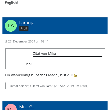
English!
Laranja
Profi
27. Dezember 2009 um 03:11
Zitat von Mika
Ich!
Ein wahnsinnig hübsches Mädel, bist du!
Einmal editiert, zuletzt von
Tom2
(
29. April 2019 um 18:01
)
Mr. _G_