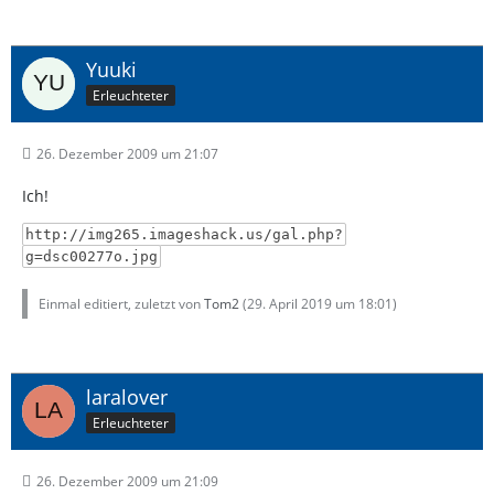
Yuuki
Erleuchteter
26. Dezember 2009 um 21:07
Ich!
http://img265.imageshack.us/gal.php?
g=dsc00277o.jpg
Einmal editiert, zuletzt von
Tom2
(
29. April 2019 um 18:01
)
laralover
Erleuchteter
26. Dezember 2009 um 21:09