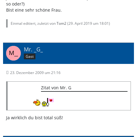
so oder?)
Bist eine sehr schöne Frau.
Einmal editiert, zuletzt von
Tom2
(
29. April 2019 um 18:01
)
Mr. _G_
Gast
23. Dezember 2009 um 21:16
Zitat von Mr. G
Ja wirklich du bist total süß!