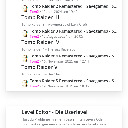
t
g
L
Tomb Raider 2 Remastered - Savegames - Spielstand
e
e
e
Tom2
15. Juni 2024 um 19:45
B
Tomb Raider III
t
e
z
Tomb Raider 3 – Adventures of Lara Croft
i
t
L
Tomb Raider 3 Remastered - Savegames - Spielstand
t
e
e
Tom2
15. August 2024 um 20:05
r
B
Tomb Raider IV
t
ä
e
z
Tomb Raider 4 - The last Revelation
g
i
t
e
L
Tomb Raider 4 Remastered - Savegames - Spielstand
t
e
e
Tom2
16. November 2025 um 12:14
r
B
Tomb Raider V
t
ä
e
z
Tomb Raider 5 - Die Chronik
g
i
t
e
L
Tomb Raider 5 Remastered - Savegames - Spielstand
t
e
e
Tom2
19. November 2025 um 18:06
r
B
t
ä
e
z
Tomb Raider Leveleditor & Userlevel
g
i
t
e
t
e
Level Editor - Die Userlevel
r
B
ä
Hast du Probleme in einem bestimmten Level? Oder
e
g
möchtest du gemeinsam mit anderen ein Level spielen...
i