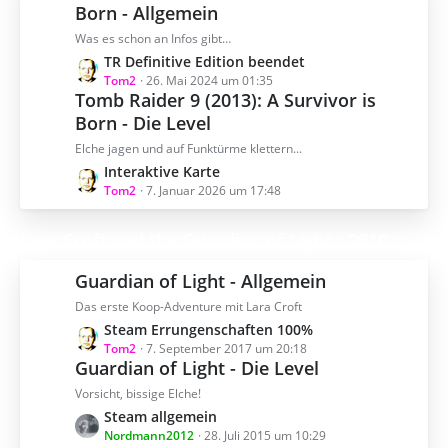
B
Born - Allgemein
e
Was es schon an Infos gibt…
i
t
L
TR Definitive Edition beendet
r
e
Tom2
26. Mai 2024 um 01:35
Tomb Raider 9 (2013): A Survivor is
ä
t
g
Born - Die Level
z
e
t
Elche jagen und auf Funktürme klettern...
e
L
Interaktive Karte
B
e
Tom2
7. Januar 2026 um 17:48
e
t
i
z
Lara Croft and the Guardian of Light - 2010
t
t
r
e
Guardian of Light - Allgemein
ä
B
g
Das erste Koop-Adventure mit Lara Croft
e
e
L
Steam Errungenschaften 100%
i
e
Tom2
7. September 2017 um 20:18
t
Guardian of Light - Die Level
t
r
z
ä
Vorsicht, bissige Elche!
t
g
L
Steam allgemein
e
e
e
Nordmann2012
28. Juli 2015 um 10:29