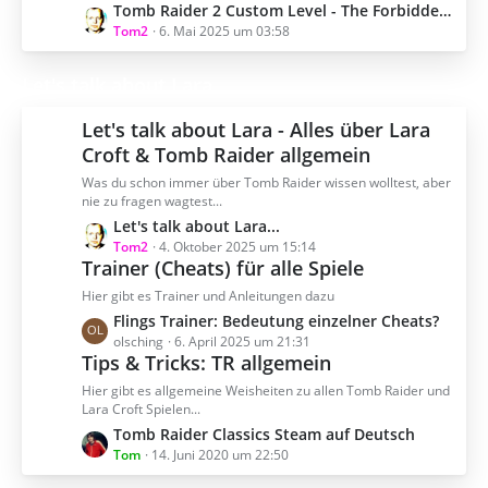
e
L
Tomb Raider 2 Custom Level - The Forbidden Place
t
e
Tom2
6. Mai 2025 um 03:58
r
t
ä
z
g
Let's talk about Lara
t
e
e
Let's talk about Lara - Alles über Lara
B
Croft & Tomb Raider allgemein
e
Was du schon immer über Tomb Raider wissen wolltest, aber
i
nie zu fragen wagtest...
t
L
Let's talk about Lara...
r
e
Tom2
4. Oktober 2025 um 15:14
ä
Trainer (Cheats) für alle Spiele
t
g
z
e
Hier gibt es Trainer und Anleitungen dazu
t
L
Flings Trainer: Bedeutung einzelner Cheats?
e
e
olsching
6. April 2025 um 21:31
B
Tips & Tricks: TR allgemein
t
e
z
Hier gibt es allgemeine Weisheiten zu allen Tomb Raider und
i
t
Lara Croft Spielen...
t
e
L
Tomb Raider Classics Steam auf Deutsch
r
B
e
Tom
14. Juni 2020 um 22:50
ä
e
t
g