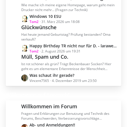
g
e
z
Wie mache ich meine eigene Homepage, warum geht mein
e
i
t
Drucker nicht mehr... (Fragen zur Technik)
t
e
L
Windows 10 ESU
r
B
e
Tom2
31. März 2026 um 18:08
ä
e
Glückwünsche
t
g
i
z
Hat heute jemand Geburtstag? Prüfung bestanden? Oma
e
t
t
verkauft?
r
e
L
Happy Birthday TR nicht nur für D. - laraweb zum Geburtstag!
ä
B
e
Tom2
2. August 2026 um 19:31
g
e
Müll, Spam und Co.
t
e
i
z
Ist rot schöner als grün? Trägt Beckenbauer Socken? Hier
t
t
geht es um elementare Erkenntnisse der Menschheit...
r
e
L
Was schaut ihr gerade?
ä
B
e
Vincent7565
4. Dezember 2019 um 23:50
g
e
t
e
i
z
Willkommen auf Laraweb!
t
t
r
e
Willkommen im Forum
ä
B
g
Fragen und Erklärungen zur Benutzung und Technik des
e
Forums, Beschwerden, Verbesserungsvorschläge...
e
i
L
Ab- und Anmeldungen!!
t