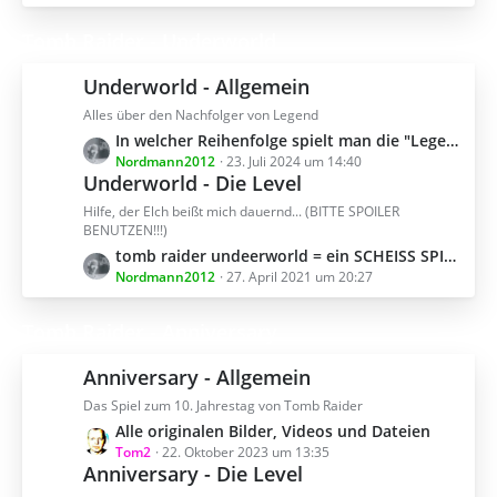
B
t
e
z
Tomb Raider - Underworld
i
t
t
e
Underworld - Allgemein
r
B
ä
Alles über den Nachfolger von Legend
e
g
L
In welcher Reihenfolge spielt man die "Legend" Zeitlinie ?
i
e
e
Nordmann2012
23. Juli 2024 um 14:40
t
Underworld - Die Level
t
r
z
ä
Hilfe, der Elch beißt mich dauernd... (BITTE SPOILER
t
g
BENUTZEN!!!)
e
e
L
tomb raider undeerworld = ein SCHEISS SPIEL !!!!!!!
B
e
Nordmann2012
27. April 2021 um 20:27
e
t
i
z
Tomb Raider - Anniversary
t
t
r
e
Anniversary - Allgemein
ä
B
g
Das Spiel zum 10. Jahrestag von Tomb Raider
e
e
L
Alle originalen Bilder, Videos und Dateien
i
e
Tom2
22. Oktober 2023 um 13:35
t
Anniversary - Die Level
t
r