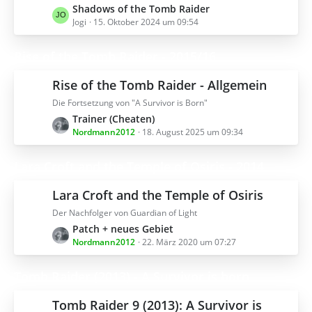
L
Shadows of the Tomb Raider
i
e
Jogi
15. Oktober 2024 um 09:54
t
t
r
z
ä
Rise of the Tomb Raider - 2015/16
t
g
e
e
Rise of the Tomb Raider - Allgemein
B
Die Fortsetzung von "A Survivor is Born"
e
L
Trainer (Cheaten)
i
e
Nordmann2012
18. August 2025 um 09:34
t
t
r
z
ä
Lara Croft and the Temple of Osiris - 2014
t
g
e
e
Lara Croft and the Temple of Osiris
B
Der Nachfolger von Guardian of Light
e
L
Patch + neues Gebiet
i
e
Nordmann2012
22. März 2020 um 07:27
t
t
r
z
ä
Tomb Raider (2013) - A Survivor is born
t
g
e
e
Tomb Raider 9 (2013): A Survivor is