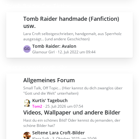
i
z
Tomb Raider Fan-Fiction
e
t
t
r
e
Tomb Raider handmade (Fanfiction)
ä
B
usw.
g
e
e
Lara Croft selbstgeschrieben, handgemalt, aus Sperrholz
i
ausgesägt... (und andere Geschichten)
t
L
Tomb Raider: Avalon
r
e
Glamour Girl
12. Juli 2022 um 09:44
ä
t
g
z
e
Was es sonst noch gibt
t
e
Allgemeines Forum
B
Small Talk, Off Topic... (Hier kannst du dich zwanglos über
e
"Gott und die Welt" unterhalten)
i
L
Kurtis' Tagebuch
t
e
Tom2
25. Juli 2026 um 07:54
r
Videos, Wallpaper und andere Bilder
t
ä
z
g
Hast du ein schönes Bild? Oder kennst du jemanden, der
t
schöne Bilder hat?
e
e
L
Seltene Lara Croft-Bilder
B
e
Klara Soft
3. Oktober 2025 um 10:06