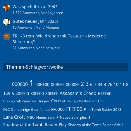
Was spielt ihr zur Zeit?
1.572 Antworten, Vor 14 Jahren
Gutes neues Jahr 2026!
10 Antworten, Vor 7 Monaten
TR 1-3 rem. Wie drehen mit Tastatur - Moderne
Steuerung?
21 Antworten, Vor einem Jahr
Themen-Schlagwortwolke
1
2
3
000000
-----
00BF00
00BFFF
0000FF
6
7
34
4
76
10
11
8
Assassin's Creed
145
5
40FF00
80FF00
80FFFF
BFFF40
Corona
Bonusgrab Zipacnas Hunger
Der große Kaiman
DLC
FFFF00
FF0000
DLC Der zornige Gott
fallout
Film Tomb Raider 2018
Lara Croft
Neu
s
Neues Spiel +
Neues Spiel plus
Shadow of the Tomb Raider Play
t
Shadow of the Tomb Raider Vide