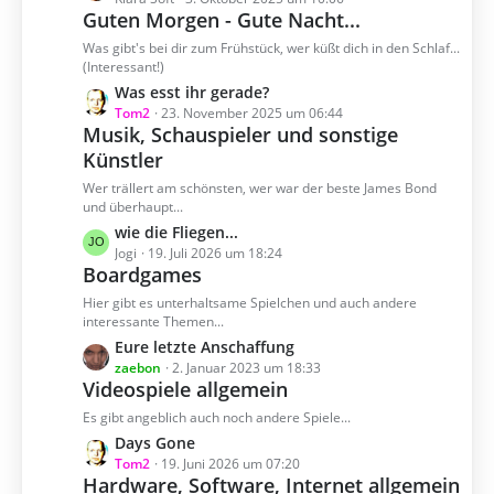
e
Guten Morgen - Gute Nacht...
t
i
z
Was gibt's bei dir zum Frühstück, wer küßt dich in den Schlaf...
t
t
(Interessant!)
r
e
L
Was esst ihr gerade?
ä
B
e
Tom2
23. November 2025 um 06:44
g
e
Musik, Schauspieler und sonstige
t
e
i
Künstler
z
t
t
Wer trällert am schönsten, wer war der beste James Bond
r
e
und überhaupt...
ä
B
L
wie die Fliegen...
g
e
e
Jogi
19. Juli 2026 um 18:24
e
i
Boardgames
t
t
z
Hier gibt es unterhaltsame Spielchen und auch andere
r
t
interessante Themen...
ä
e
L
Eure letzte Anschaffung
g
B
e
zaebon
2. Januar 2023 um 18:33
e
e
Videospiele allgemein
t
i
z
Es gibt angeblich auch noch andere Spiele...
t
t
L
Days Gone
r
e
e
Tom2
19. Juni 2026 um 07:20
ä
B
Hardware, Software, Internet allgemein
t