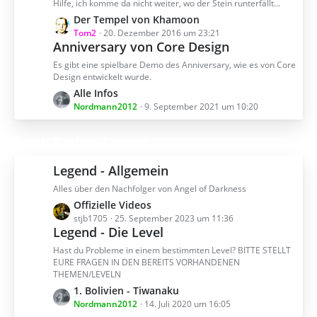
z
ä
Hilfe, ich komme da nicht weiter, wo der Stein runterfällt...
t
g
L
Der Tempel von Khamoon
e
e
e
Tom2
20. Dezember 2016 um 23:21
B
Anniversary von Core Design
t
e
z
Es gibt eine spielbare Demo des Anniversary, wie es von Core
i
t
Design entwickelt wurde.
t
e
L
Alle Infos
r
B
e
Nordmann2012
9. September 2021 um 10:20
ä
e
t
g
i
z
Tomb Raider - Legend
e
t
t
r
e
Legend - Allgemein
ä
B
g
Alles über den Nachfolger von Angel of Darkness
e
e
L
Offizielle Videos
i
e
stjb1705
25. September 2023 um 11:36
t
Legend - Die Level
t
r
z
ä
Hast du Probleme in einem bestimmten Level? BITTE STELLT
t
g
EURE FRAGEN IN DEN BEREITS VORHANDENEN
THEMEN/LEVELN
e
e
B
L
1. Bolivien - Tiwanaku
e
e
Nordmann2012
14. Juli 2020 um 16:05