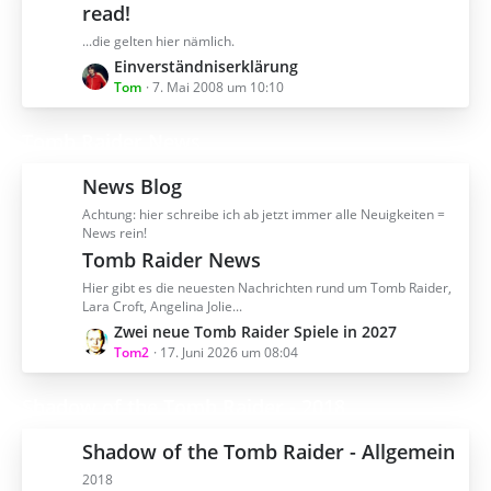
read!
e
...die gelten hier nämlich.
i
t
L
Einverständniserklärung
r
e
Tom
7. Mai 2008 um 10:10
ä
t
g
z
Tomb Raider News
e
t
e
News Blog
B
Achtung: hier schreibe ich ab jetzt immer alle Neuigkeiten =
e
News rein!
i
Tomb Raider News
t
r
Hier gibt es die neuesten Nachrichten rund um Tomb Raider,
ä
Lara Croft, Angelina Jolie...
g
L
Zwei neue Tomb Raider Spiele in 2027
e
e
Tom2
17. Juni 2026 um 08:04
t
z
Shadow of the Tomb Raider - 2018
t
e
Shadow of the Tomb Raider - Allgemein
B
2018
e