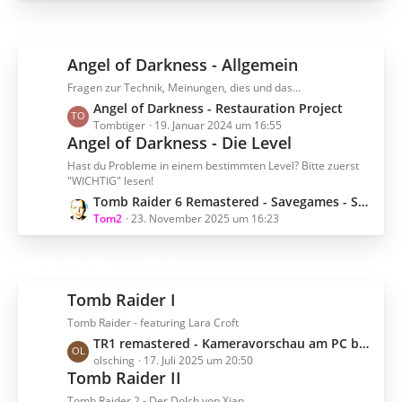
i
t
t
z
Tomb Raider - Angel of Darkness
r
t
ä
e
Angel of Darkness - Allgemein
g
B
Fragen zur Technik, Meinungen, dies und das...
e
e
L
Angel of Darkness - Restauration Project
i
e
Tombtiger
19. Januar 2024 um 16:55
t
Angel of Darkness - Die Level
t
r
z
ä
Hast du Probleme in einem bestimmten Level? Bitte zuerst
t
g
"WICHTIG" lesen!
e
e
L
Tomb Raider 6 Remastered - Savegames - Spielstand
B
e
Tom2
23. November 2025 um 16:23
e
t
i
z
Tomb Raider - 1 bis 5
t
t
r
e
Tomb Raider I
ä
B
g
Tomb Raider - featuring Lara Croft
e
e
L
TR1 remastered - Kameravorschau am PC benutzen (moderne Steuerung) / Wechsel zum Original
i
e
olsching
17. Juli 2025 um 20:50
t
Tomb Raider II
t
r
z
ä
Tomb Raider 2 - Der Dolch von Xian