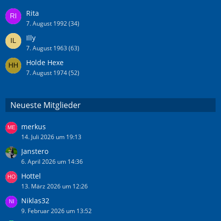
B
e
Rita
i
7. August 1992 (34)
t
Illy
r
7. August 1963 (63)
ä
g
Holde Hexe
e
7. August 1974 (52)
Neueste Mitglieder
merkus
14. Juli 2026 um 19:13
Janstero
6. April 2026 um 14:36
Hottel
13. März 2026 um 12:26
Niklas32
9. Februar 2026 um 13:52