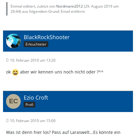
Einmal editiert, zuletzt von
Nordmann2012
(
29. August 2019 um
20:44
) aus folgendem Grund: Email entfernt
BlackRockShooter
Erleuchteter
10. Februar 2010 um 13:20
ok
aber wir kennen uns noch nicht oder ?^^
Ezio Croft
Profi
10. Februar 2010 um 15:00
Was ist denn hier los? Pass auf Laraswelt...Es könnte ein