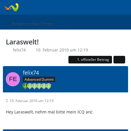
Weniger wichtige Themen
Laraswelt!
felix74
10. Februar 2010 um 12:19
1. offizieller Beitrag
felix74
Advanced Dummi
10. Februar 2010 um 12:19
Hey Laraswelt, nehm mal bitte mein ICQ an(: