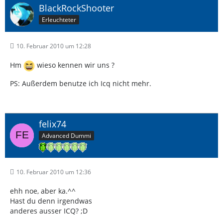
BlackRockShooter
Erleuchteter
10. Februar 2010 um 12:28
Hm
wieso kennen wir uns ?
PS: Außerdem benutze ich Icq nicht mehr.
felix74
Advanced Dummi
10. Februar 2010 um 12:36
ehh noe, aber ka.^^
Hast du denn irgendwas
anderes ausser ICQ? ;D