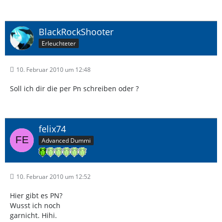
BlackRockShooter
Erleuchteter
10. Februar 2010 um 12:48
Soll ich dir die per Pn schreiben oder ?
felix74
Advanced Dummi
10. Februar 2010 um 12:52
Hier gibt es PN?
Wusst ich noch
garnicht. Hihi.