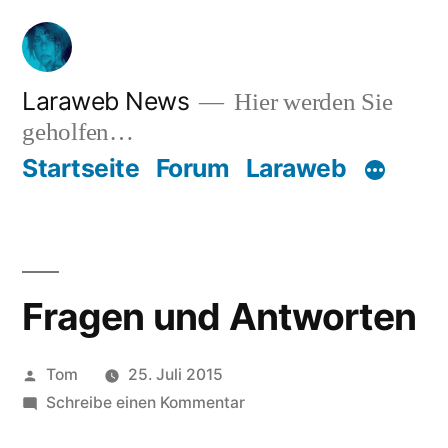
Zum
Inhalt
springen
Laraweb News
Hier werden Sie
geholfen…
Startseite
Forum
Laraweb
Fragen und Antworten
Veröffentlicht
Tom
25. Juli 2015
von
zu
Schreibe einen Kommentar
Fragen