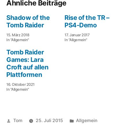
Ähnliche Beiträge
Shadow of the
Rise of the TR –
Tomb Raider
PS4-Demo
15. März 2018
17. Januar 2017
In "Allgemein"
In "Allgemein"
Tomb Raider
Games: Lara
Croft auf allen
Plattformen
16. Oktober 2021
In "Allgemein"
Veröffentlicht
Veröffentlicht
Tom
25. Juli 2015
Allgemein
von
unter