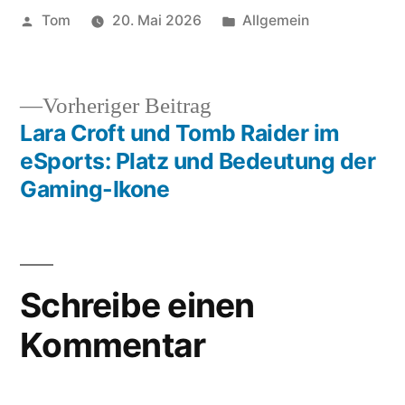
Veröffentlicht
Veröffentlicht
Tom
20. Mai 2026
Allgemein
von
unter
Vorheriger
Vorheriger Beitrag
Beitrag:
Lara Croft und Tomb Raider im
Beitragsnavigation
eSports: Platz und Bedeutung der
Gaming-Ikone
Schreibe einen
Kommentar