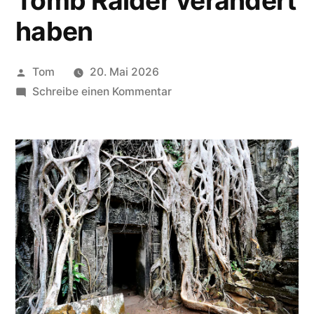
Tomb Raider verändert
haben
Veröffentlicht
Tom
20. Mai 2026
von
zu
Schreibe einen Kommentar
Wie
sich
Belohnungssysteme
in
Videospielen
seit
Tomb
Raider
verändert
haben