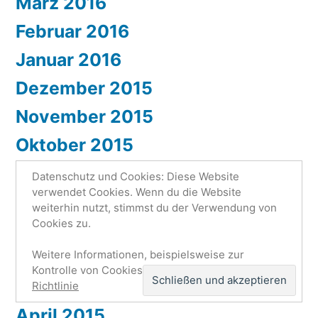
März 2016
Februar 2016
Januar 2016
Dezember 2015
November 2015
Oktober 2015
September 2015
Datenschutz und Cookies: Diese Website
verwendet Cookies. Wenn du die Website
August 2015
weiterhin nutzt, stimmst du der Verwendung von
Cookies zu.
Juli 2015
Juni 2015
Weitere Informationen, beispielsweise zur
Kontrolle von Cookies, findest du hier:
Cookie-
Mai 2015
Richtlinie
April 2015