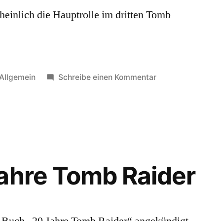
heinlich die Hauptrolle im dritten Tomb
Veröffentlicht
zu
Allgemein
Schreibe einen Kommentar
unter
Alicia
Vikander
im
dritten
TR-
Film
ahre Tomb Raider
 Buch „20 Jahre Tomb Raider“ angekündigt,