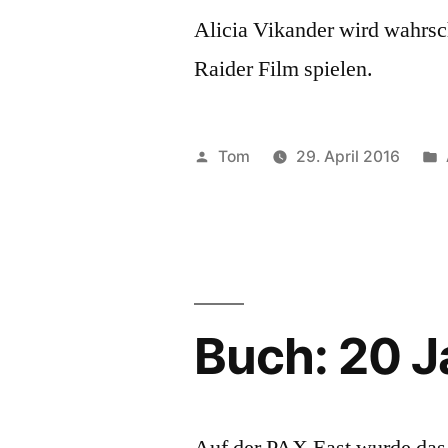
Alicia Vikander wird wahrsc
Raider Film spielen.
Veröffentlicht
Tom
29. April 2016
von
Buch: 20 J
Auf der PAX East wurde das