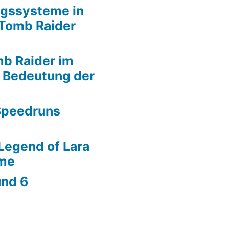
ngssysteme in
 Tomb Raider
mb Raider im
d Bedeutung der
Speedruns
Legend of Lara
ime
und 6