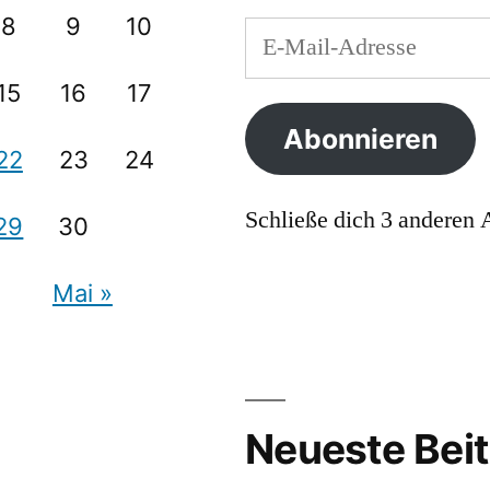
8
9
10
E-
Mail-
15
16
17
Adresse
Abonnieren
22
23
24
Schließe dich 3 anderen
29
30
Mai »
Neueste Bei