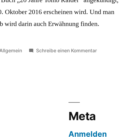
0. Oktober 2016 erscheinen wird. Und man
b wird darin auch Erwähnung finden.
Veröffentlicht
zu
Allgemein
Schreibe einen Kommentar
unter
Buch:
20
Jahre
Tomb
Raider
Meta
Anmelden