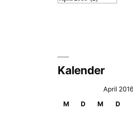
Kalender
April 201
M
D
M
D