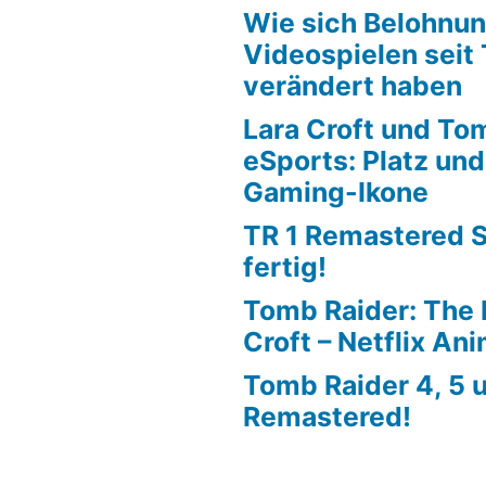
Wie sich Belohnu
Videospielen seit
verändert haben
Lara Croft und To
eSports: Platz un
Gaming-Ikone
TR 1 Remastered 
fertig!
Tomb Raider: The 
Croft – Netflix An
Tomb Raider 4, 5 
Remastered!