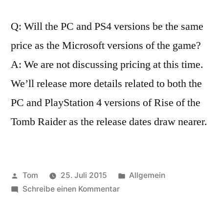
Q: Will the PC and PS4 versions be the same
price as the Microsoft versions of the game?
A: We are not discussing pricing at this time.
We’ll release more details related to both the
PC and PlayStation 4 versions of Rise of the
Tomb Raider as the release dates draw nearer.
Veröffentlicht
Veröffentlicht
Tom
25. Juli 2015
Allgemein
von
zu
unter
Schreibe einen Kommentar
Fragen
und