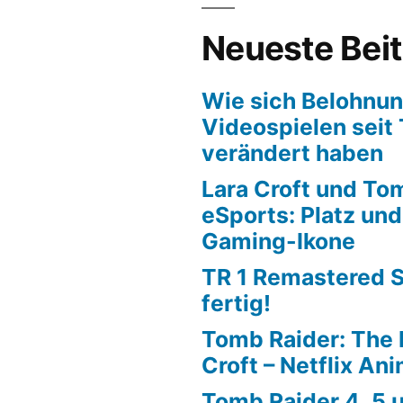
Neueste Bei
Wie sich Belohnu
Videospielen seit
verändert haben
Lara Croft und To
eSports: Platz un
Gaming-Ikone
TR 1 Remastered 
fertig!
Tomb Raider: The 
Croft – Netflix An
Tomb Raider 4, 5 