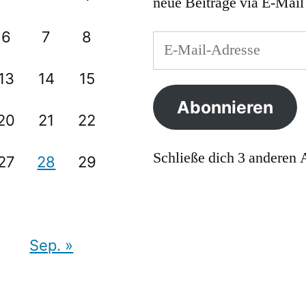
neue Beiträge via E-Mail 
6
7
8
E-
Mail-
13
14
15
Adresse
Abonnieren
20
21
22
Schließe dich 3 anderen
27
28
29
Sep. »