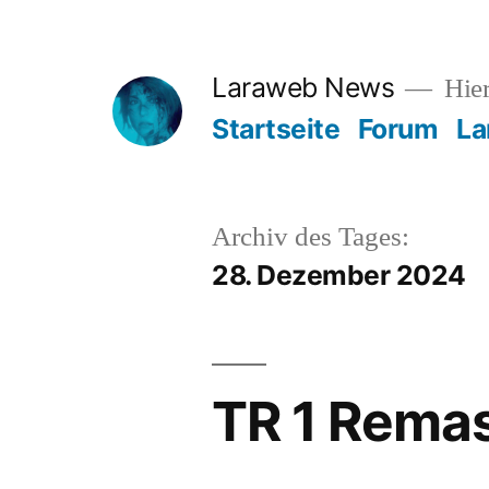
Zum
Inhalt
Laraweb News
Hier
springen
Startseite
Forum
La
Archiv des Tages:
28. Dezember 2024
TR 1 Remas