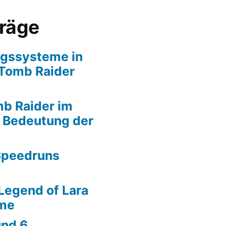
träge
ngssysteme in
 Tomb Raider
mb Raider im
d Bedeutung der
Speedruns
Legend of Lara
ime
und 6