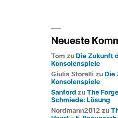
Neueste Komm
Tom
zu
Die Zukunft 
Konsolenspiele
Giulia Storelli
zu
Die 
Konsolenspiele
Sanford
zu
The Forge
Schmiede: Lösung
Nordmann2012
zu
Th
Heart – 5. Bonusgrab