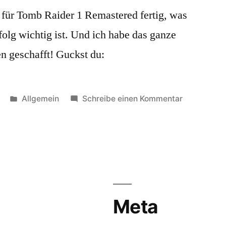
s für Tomb Raider 1 Remastered fertig, was
folg wichtig ist. Und ich habe das ganze
n geschafft! Guckst du:
Veröffentlicht
zu
Allgemein
Schreibe einen Kommentar
unter
TR
1
Remastere
Speedruns
fertig!
Meta