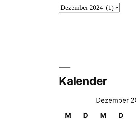
Archiv
Kalender
Dezember 2
M
D
M
D