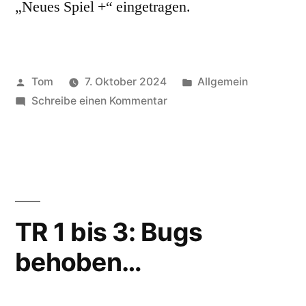
„Neues Spiel +“ eingetragen.
Veröffentlicht
Veröffentlicht
Tom
7. Oktober 2024
Allgemein
von
zu
unter
Schreibe einen Kommentar
TR
1
Remastered:
„Neues
Spiel
+“
TR 1 bis 3: Bugs
Speicherkristalle
behoben…