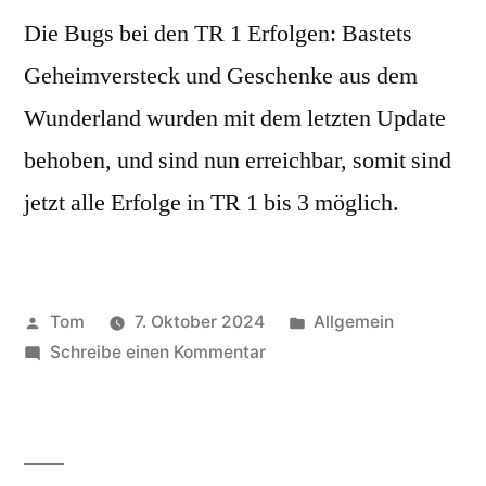
Die Bugs bei den TR 1 Erfolgen: Bastets
Geheimversteck und Geschenke aus dem
Wunderland wurden mit dem letzten Update
behoben, und sind nun erreichbar, somit sind
jetzt alle Erfolge in TR 1 bis 3 möglich.
Veröffentlicht
Veröffentlicht
Tom
7. Oktober 2024
Allgemein
von
zu
unter
Schreibe einen Kommentar
TR
1
bis
3: