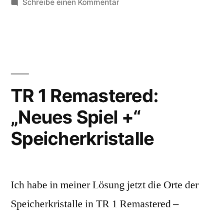
von
zu
unter
Schreibe einen Kommentar
TR
1
Remastered
Speedrun
TR 1 Remastered:
„Neues Spiel +“
Speicherkristalle
Ich habe in meiner Lösung jetzt die Orte der
Speicherkristalle in TR 1 Remastered –