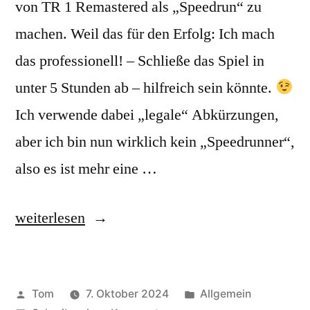
von TR 1 Remastered als „Speedrun“ zu
machen. Weil das für den Erfolg: Ich mach
das professionell! – Schließe das Spiel in
unter 5 Stunden ab – hilfreich sein könnte.
Ich verwende dabei „legale“ Abkürzungen,
aber ich bin nun wirklich kein „Speedrunner“,
also es ist mehr eine …
„TR
weiterlesen
1
Remastered
Veröffentlicht
Veröffentlicht
Tom
7. Oktober 2024
Allgemein
Speedrun“