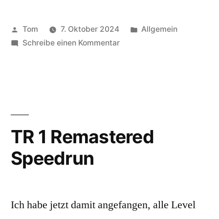
fertig!“
Veröffentlicht
Veröffentlicht
Tom
7. Oktober 2024
Allgemein
von
zu
unter
Schreibe einen Kommentar
TR
Remastered
fertig!
TR 1 Remastered
Speedrun
Ich habe jetzt damit angefangen, alle Level