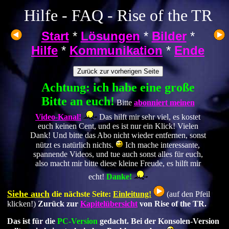
Hilfe - FAQ - Rise of the TR
Start
*
Lösungen
*
Bilder
*
Hilfe
*
Kommunikation
*
Ende
Achtung: ich habe eine große
Bitte an euch!
Bitte
abonniert meinen
Video-Kanal!
Das hilft mir sehr viel, es kostet
euch keinen Cent, und es ist nur ein Klick! Vielen
Dank! Und bitte das Abo nicht wieder entfernen, sonst
nützt es natürlich nichts.
Ich mache interessante,
spannende Videos, und tue auch sonst alles für euch,
also macht mir bitte diese kleine Freude, es hilft mir
echt!
Danke!
Siehe auch
die nächste Seite:
Einleitung!
(auf den Pfeil
klicken!)
Zurück zur
Kapitelübersicht
von Rise of the TR.
Das ist für die
PC-Version
gedacht. Bei der Konsolen-Version