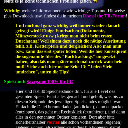
sollte es ja keine technischen Probleme geben.
Wichtig:
weitere Informationen sowie wichtige Tips und Hinweise
plus Downloads usw. findest du in meinem
Rise of the TR-Forum
!
Und nochmal ganz wichtig, weil immer wieder danach
gefragt wird! Einige Fundsachen (Dokumente,
Münzverstecke usw.) kriegt man nicht beim ersten
Durchgang! Weil einem dazu noch die nötige Ausrüstung
fehlt, z.B. Kletterpfeile und dergleichen! Also man muß
bzw. kann das erst später holen! Weil die hier konsequent
die sogenannte Idee des "Backtrackings" umgesetzt
haben, also daß man später noch mal zurück watscheln
muß! Siehe auch hier meine Seite 13: "Jeden Stein
umdrehen", unten die Tips!
Spielstand:
Savegame 100% für PC
Hier sind fast 30 Speicherstände drin, für alle Level des
gesamten Spiels. Es ist alles gemacht und geholt, was bis zu
diesem Zeitpunkt des jeweiligen Spielstandes möglich war.
Einfach die Datei herunterladen (anklicken), dann entpacken
(entzippen), das geht mit Rechtsklick (extrahieren), und dann
alles in den genannten Ordner kopieren. Dort aber bitte
sicherheitshalber
vorher
alle schon vorhandenen (eigenen)
Dateien sichern, also irgendwo anders hin kopieren, damit