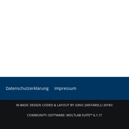
Datenschutzerklärung
Impressum
W-BASIC DESIGN CODED & LAYOUT BY GINO ZANTARELLI 2018©
COMMUNITY-SOFTWARE:
WOLTLAB SUITE™ 6.1.17