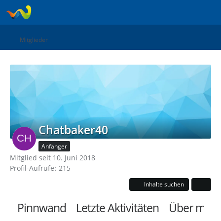
Mitglieder
Chatbaker40
Anfänger
Mitglied seit 10. Juni 2018
Profil-Aufrufe
215
Inhalte suchen
Pinnwand
Letzte Aktivitäten
Über mich