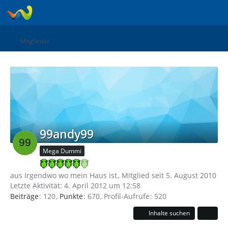
Mitglieder
99andy99
Mega Dummi
aus Irgendwo wo mein Haus ist
Mitglied seit 5. August 2010
Letzte Aktivität:
4. April 2012 um 12:58
Beiträge
120
Punkte
670
Profil-Aufrufe
520
Inhalte suchen