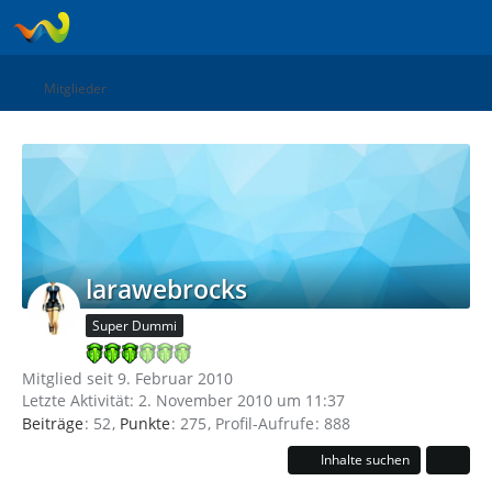
Mitglieder
larawebrocks
Super Dummi
Mitglied seit 9. Februar 2010
Letzte Aktivität:
2. November 2010 um 11:37
Beiträge
52
Punkte
275
Profil-Aufrufe
888
Inhalte suchen