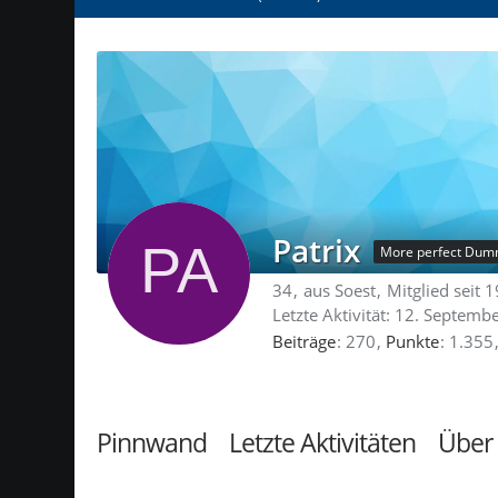
Patrix
More perfect Dum
34
aus Soest
Mitglied seit 
Letzte Aktivität:
12. Septemb
Beiträge
270
Punkte
1.355
Pinnwand
Letzte Aktivitäten
Über