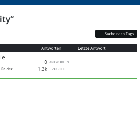
ity“
Suche nach Tags
Antworten
Letzte Antwort
ie
0
ANTWORTEN
1,3k
b Raider
ZUGRIFFE