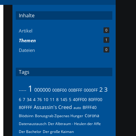
Inhalte
Artikel
0
Themen
1
Dateien
0
Tags
1
2
3
000000
-----
00BF00
00BFFF
0000FF
6
7
34
4
76
10
11
8
145
5
40FF00
80FF00
Assassin's Creed
80FFFF
BFFF40
auto
Corona
Blödsinn
Bonusgrab Zipacnas Hunger
Datenaustausch
Der Albtraum - Heulen der Affe
Der Bachelor
Der große Kaiman