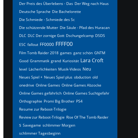
Der Preis des Überlebens - Das
Der Weg nach Haus
Deutsche Sprache
Die Bachelorette
Die Schmiede - Schmiede des Sc
Die schützende Mutter
Die Säule - Pfad des Huracan
DLC
DLC Der zornige Gott
Dschungelcamp
DSDS
FFFF00
FF0000
ESC
fallout
Film Tomb Raider 2018
games
ganz schön
GNTM
Lara Croft
Good
Grammatik
grand
Kuriosität
Neu
level
Lächerlichkeiten
Musik-Videos
Neues Spiel +
Neues Spiel plus
obduction
old
onedrive
Online Games
Online Games Abzocke
Online Games gefährlich
Online Games Suchtgefahr
Orthographie
Promi Big Brother
PS4
Resume zur Reboot-Trilogie
Review zur Reboot-Trilogie
Rise Of The Tomb Raider
s
Savegame
schlimmer Morgen
schlimmer Tagesbeginn