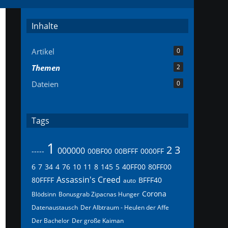
Inhalte
Artikel
0
Themen
2
Dateien
0
Tags
1
2
3
000000
-----
00BF00
00BFFF
0000FF
6
7
34
4
76
10
11
8
145
5
40FF00
80FF00
Assassin's Creed
80FFFF
BFFF40
auto
Corona
Blödsinn
Bonusgrab Zipacnas Hunger
Datenaustausch
Der Albtraum - Heulen der Affe
Der Bachelor
Der große Kaiman