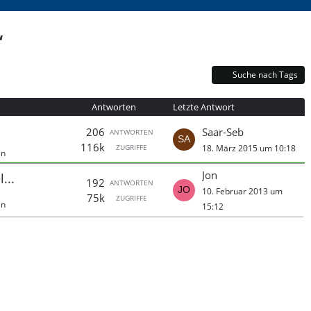
“
Suche nach Tags
Antworten
Letzte Antwort
206
Saar-Seb
ANTWORTEN
116k
ZUGRIFFE
18. März 2015 um 10:18
in
Jon
...
192
ANTWORTEN
10. Februar 2013 um
75k
ZUGRIFFE
in
15:12