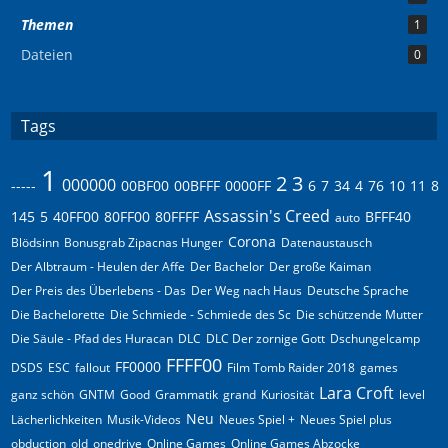
Themen
1
Dateien
0
Tags
1
2
3
000000
-----
00BF00
00BFFF
0000FF
6
7
34
4
76
10
11
8
Assassin's Creed
145
5
40FF00
80FF00
80FFFF
BFFF40
auto
Corona
Blödsinn
Bonusgrab Zipacnas Hunger
Datenaustausch
Der Albtraum - Heulen der Affe
Der Bachelor
Der große Kaiman
Der Preis des Überlebens - Das
Der Weg nach Haus
Deutsche Sprache
Die Bachelorette
Die Schmiede - Schmiede des Sc
Die schützende Mutter
Die Säule - Pfad des Huracan
DLC
DLC Der zornige Gott
Dschungelcamp
FFFF00
FF0000
DSDS
ESC
fallout
Film Tomb Raider 2018
games
Lara Croft
ganz schön
GNTM
Good
Grammatik
grand
Kuriosität
level
Neu
Lächerlichkeiten
Musik-Videos
Neues Spiel +
Neues Spiel plus
obduction
old
onedrive
Online Games
Online Games Abzocke