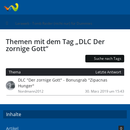
Laraweb - Tomb Raider (nicht nur) für Dummies
Themen mit dem Tag „DLC Der
zornige Gott“
Suche nach Tags
Thema
Letzte Antwort
DLC "Der zornige Gott" - Bonusgrab "Zipacnas
Hunger"
Nordmann2012
30. März 2019 um 15:43
Inhalte
Artikel
0