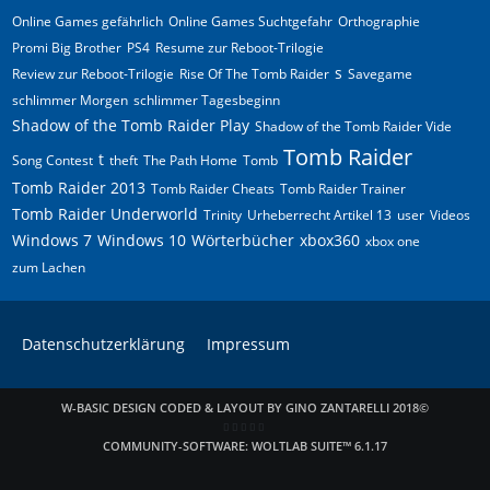
Online Games gefährlich
Online Games Suchtgefahr
Orthographie
Promi Big Brother
PS4
Resume zur Reboot-Trilogie
s
Review zur Reboot-Trilogie
Rise Of The Tomb Raider
Savegame
schlimmer Morgen
schlimmer Tagesbeginn
Shadow of the Tomb Raider Play
Shadow of the Tomb Raider Vide
Tomb Raider
t
Song Contest
theft
The Path Home
Tomb
Tomb Raider 2013
Tomb Raider Cheats
Tomb Raider Trainer
Tomb Raider Underworld
Trinity
Urheberrecht Artikel 13
user
Videos
Windows 7
Windows 10
Wörterbücher
xbox360
xbox one
zum Lachen
Datenschutzerklärung
Impressum
W-BASIC DESIGN CODED & LAYOUT BY GINO ZANTARELLI 2018©
COMMUNITY-SOFTWARE:
WOLTLAB SUITE™ 6.1.17