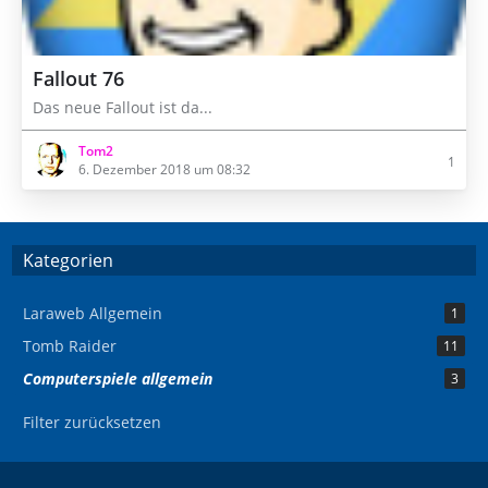
Fallout 76
Das neue Fallout ist da...
Tom2
1
6. Dezember 2018 um 08:32
Kategorien
Laraweb Allgemein
1
Tomb Raider
11
Computerspiele allgemein
3
Filter zurücksetzen