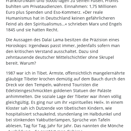
Frankfurt/Main und 50000 lagen zu seinen Füßen, Promis
buhlten um Privataudienzen. Einnahmen: 1,75 Millionen
Euro plus Spenden und Eso-Kommerz. »Der reale
Humanismus hat in Deutschland keinen gefährlicheren
Feind als den Spiritualismus…« schrieben Marx und Engels
1845 und sie hatten Recht.
Die Aussagen des Dalai Lama besitzen die Präzision eines
Horoskops: Irgendwas passt immer, jedenfalls sofern man
den kritischen Verstand ausschaltet. Dazu sind
zehntausende deutscher Mittelschichtler ohne Skrupel
bereit. Warum?
1987 war ich in Tibet. Ärmste, offensichtlich mangelernährte
gläubige Tibeter krochen demütig auf dem Bauch durch den
Dreck vor den Tempeln, während Touristen die
Edelsteingeschmückten goldenen Statuen der Paläste
anhimmelten. Die soziale Lage der Tibeter war ihnen völlig
gleichgültig. Es ging nur um ihr »spirituelles Heil«. In einem
Kloster sah ich Dutzende von tibetischen Kindern, wie
hospitalisiert schaukelnd, stundenlang im Halbdunkel und
bei stinkenden Yakbutterlampen, Sprüche von Tafeln
ablesen, Tag für Tag, Jahr für Jahr. Das nannten die Mönche