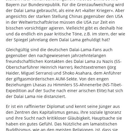
Bayern zur Bundesrepublik. Für die Grenzaufweichung wird
der Dalai Lama gebraucht, als eine Art »kalter Krieger«. Aber
angesichts der starken Stellung Chinas gegenüber den USA
in der Weltwirtschaftskrise müssen die USA zur Zeit ein
bisschen vorsichtiger agieren. Vielleicht gibt es deshalb hie
und da endlich ein paar kritische Töne, z.B. im stern, der wie
der Spiegel jahrelang dem Dalai Lama gehuldigt hat?
Gleichgültig sind die deutschen Dalai-Lama-Fans auch
gegenüber den nachgewiesenen jahrzehntelangen
freundschaftlichen Kontakten des Dalai Lama zu Nazis (SS-
Oberscharführer Heinrich Harrer), Rechtsextremen (Jörg
Haider, Miguel Serrano) und Shoko Asahara, dem Anführer
der giftgasmörderischen AUM-Sekte. Von den engen
Beziehungen Lhasas zu Himmlers SS-Ahnenerbe (NS-Tibet-
Expedition auf der Suche nach einer arischen Elite) hat sich
der Dalai Lama nie distanziert.
Er ist ein raffinierter Diplomat und kennt seine Jünger aus
den Zentren des Kapitalismus genau, ihre soziale Ignoranz
und ihre Sucht nach kritikloser Gläubigkeit, Hauptsache sie
haben ein gutes Gefühl. Das Nützliche am lamaistischen
Buddhismus, wie an den meisten Religionen, ist, dass sie