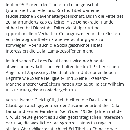
lebten 95 Prozent der Tibeter in Leibeigenschaft,
tyrannisiert von Adel und Kirche. Tibet war eine
feudalistische Sklavenhaltergesellschaft. Bis in die Mitte des
20. Jahrhunderts gab es keine Prise Demokratie. Hände
abhacken bei Diebstahl, Folter vielfältiger Art bei
oppositionellem Verhalten, Gefängniszellen in den Klöstern.
Von der abgrundtiefen Frauenverachtung ganz zu
schweigen. Aber auch die Sozialgeschichte Tibets
interessiert die Dalai Lama-Besoffenen nicht.
Im indischen Exil des Dalai Lamas wird noch heute
abweichendes, kritisches Verhalten bestraft. Es herrschen
Angst und Anpassung. Die deutschen Untertanen lieben
Begriffe wie »Seine Heiligkeit« und »Seine Exzellenz«.
Manche unserer Großeltern hätten geglaubt, Kaiser Wilhelm
II. ist zurückgekehrt (Wiedergeburt!).
Von seltsamer Gleichgültigkeit bleiben die Dalai-Lama-
Gläubigen auch gegenüber der Zusammenarbeit des Dalai
Lama und seiner Familie in (seit?) den 1950er Jahren mit der
CIA. Bis heute gehört es zu den geostrategischen Interessen
der USA, die westliche Staatsgrenze Chinas in Frage zu
stellen. Aber völkerrechtlich gehört Tibet zu China so wie