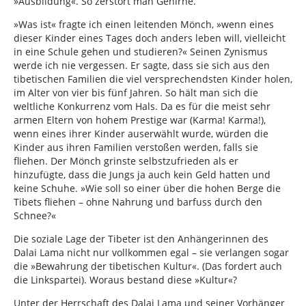
»Ausbildung«. So zerstört man Gehirne.
»Was ist« fragte ich einen leitenden Mönch, »wenn eines
dieser Kinder eines Tages doch anders leben will, vielleicht
in eine Schule gehen und studieren?« Seinen Zynismus
werde ich nie vergessen. Er sagte, dass sie sich aus den
tibetischen Familien die viel versprechendsten Kinder holen,
im Alter von vier bis fünf Jahren. So hält man sich die
weltliche Konkurrenz vom Hals. Da es für die meist sehr
armen Eltern von hohem Prestige war (Karma! Karma!),
wenn eines ihrer Kinder auserwählt wurde, würden die
Kinder aus ihren Familien verstoßen werden, falls sie
fliehen. Der Mönch grinste selbstzufrieden als er
hinzufügte, dass die Jungs ja auch kein Geld hatten und
keine Schuhe. »Wie soll so einer über die hohen Berge die
Tibets fliehen – ohne Nahrung und barfuss durch den
Schnee?«
Die soziale Lage der Tibeter ist den Anhängerinnen des
Dalai Lama nicht nur vollkommen egal – sie verlangen sogar
die »Bewahrung der tibetischen Kultur«. (Das fordert auch
die Linkspartei). Woraus bestand diese »Kultur«?
Unter der Herrschaft des Dalai Lama und seiner Vorhänger