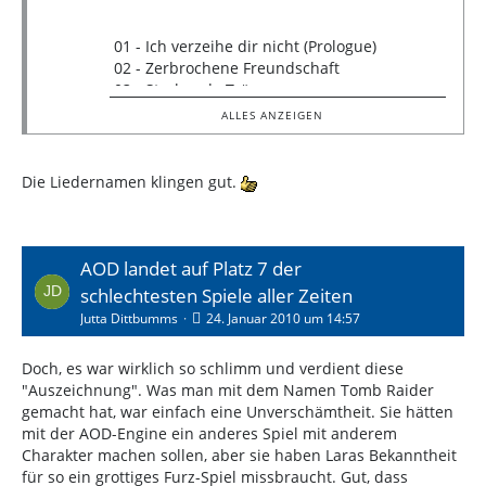
01 - Ich verzeihe dir nicht (Prologue)
02 - Zerbrochene Freundschaft
03 - Sterbende Träume
04 - Glasscherben
ALLES ANZEIGEN
05 - Mir bleibt nichts anderes übrig
06 - Sehnsucht (vergangene Tage)
07 - Pass auf
Die Liedernamen klingen gut.
08 - Sackgasse
09 - Bereuen, bedauern
10 - Wo ist die Lebensfreude hin?
11 - Ich erwarte nichts mehr von dir
AOD landet auf Platz 7 der
12 - Ich verzeihe dir nicht (Reprise)
schlechtesten Spiele aller Zeiten
Jutta Dittbumms
24. Januar 2010 um 14:57
Bonus Track:
13 - Hoffnung aufgegeben
Doch, es war wirklich so schlimm und verdient diese
"Auszeichnung". Was man mit dem Namen Tomb Raider
gemacht hat, war einfach eine Unverschämtheit. Sie hätten
mit der AOD-Engine ein anderes Spiel mit anderem
Charakter machen sollen, aber sie haben Laras Bekanntheit
für so ein grottiges Furz-Spiel missbraucht. Gut, dass