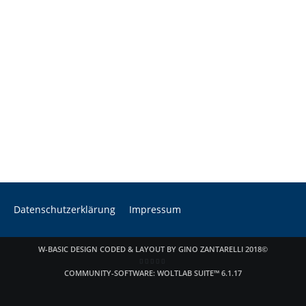
Datenschutzerklärung
Impressum
W-BASIC DESIGN CODED & LAYOUT BY GINO ZANTARELLI 2018©
COMMUNITY-SOFTWARE:
WOLTLAB SUITE™ 6.1.17