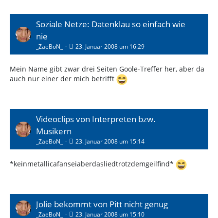
Soziale Netze: Datenklau so einfach wie
nie
_ZaeBoN_
23. Januar 2008 um 16:29
Mein Name gibt zwar drei Seiten Goole-Treffer her, aber da
auch nur einer der mich betrifft
Videoclips von Interpreten bzw.
Musikern
_ZaeBoN_
23. Januar 2008 um 15:14
*keinmetallicafanseiaberdasliedtrotzdemgeilfind*
Jolie bekommt von Pitt nicht genug
_ZaeBoN_
23. Januar 2008 um 15:10