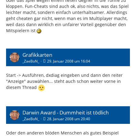
oder das Spiel wegen einem fiesen Gegner in die Tonne zu
kloppen. Fun-Cheats sind auch ok, also nichts, was das Spiel
leichter macht, sondern einfach unterhaltsamer. Allerdings
geht cheaten gar nicht, wenn man es im Multiplayer macht,
weil dass dann wirklich ein unfairer Vorteil gegenüber den
Mitspielern ist
Grafikkarten
_ZaeBoN_
29. Januar 2008 um 16:04
Start -> Ausführen, dxdiag eingeben und dann den reiter
"Anzeige" auswählen... steht auch schon weiter vorne in
diesem Thread
Darwin Award - Dummheit ist tödlich
_ZaeBoN_
28. Januar 2008 um 20:40
Oder den anderen blöden Menschen als gutes Beispiel