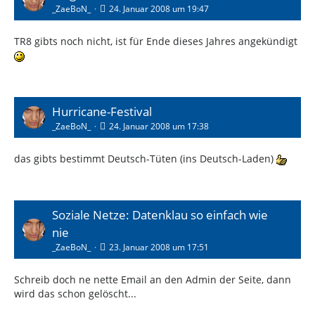
_ZaeBoN_
24. Januar 2008 um 19:47
TR8 gibts noch nicht, ist für Ende dieses Jahres angekündigt
Hurricane-Festival
_ZaeBoN_
24. Januar 2008 um 17:38
das gibts bestimmt Deutsch-Tüten (ins Deutsch-Laden)
Soziale Netze: Datenklau so einfach wie
nie
_ZaeBoN_
23. Januar 2008 um 17:51
Schreib doch ne nette Email an den Admin der Seite, dann
wird das schon gelöscht...