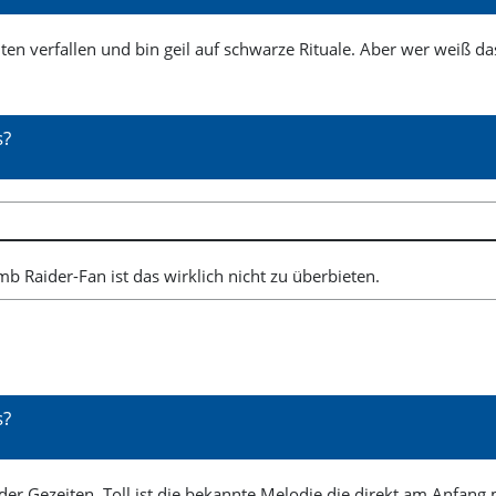
ten verfallen und bin geil auf schwarze Rituale. Aber wer weiß da
s?
mb Raider-Fan ist das wirklich nicht zu überbieten.
s?
 der Gezeiten. Toll ist die bekannte Melodie die direkt am Anfang 