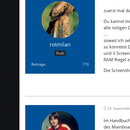
zuerst mal d
Du kannst mi
alle nötigen 
...
soweit ich se
rotmilan
so könntest 
und 3 Screen
Profi
RAM Riegel e
Beiträge
779
Die Screensho
23. Septembe
Im Handbuch 
des Mainboar