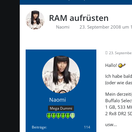
RAM aufrüsten
Naomi
23. September 2008 um 
23. Septembe
Hallo!
Ich habe bal
(oder wie da
Mein derzeit
Naomi
Buffalo Sele
1 GB, 533 M
Mega Dummi
2 Rx8 DR2 
usw...
Beiträge
114