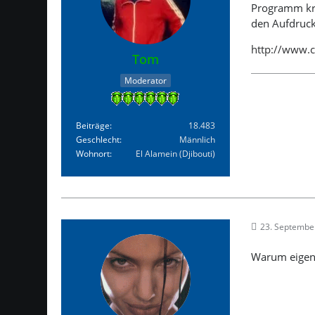
Programm kri
den Aufdruck
http://www.
Tom
Moderator
Beiträge
18.483
Geschlecht
Männlich
Wohnort
El Alamein (Djibouti)
23. Septembe
Warum eigent