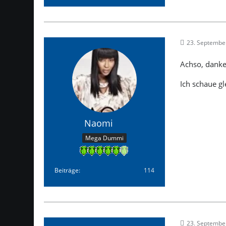
23. Septembe
Achso, danke
Ich schaue g
Naomi
Mega Dummi
Beiträge
114
23. Septembe