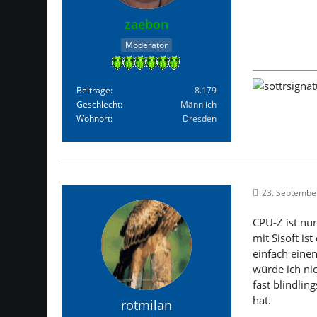
zaebon
Moderator
Beiträge
8.179
Geschlecht
Männlich
Wohnort
Dresden
23. Septembe
CPU-Z ist nur
mit Sisoft is
einfach eine
würde ich ni
fast blindlin
hat.
rotmilan