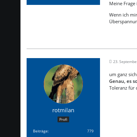
Meine Frage i
Wenn ich mir
Überspannung
23. Septembe
um ganz sich
Genau, es so
Toleranz für
rotmilan
Profi
Beiträge
779