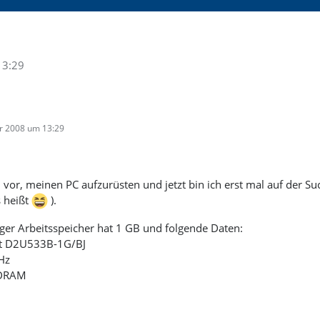
13:29
r 2008 um 13:29
d vor, meinen PC aufzurüsten und jetzt bin ich erst mal auf der 
s heißt
).
iger Arbeitsspeicher hat 1 GB und folgende Daten:
ct D2U533B-1G/BJ
Hz
SDRAM