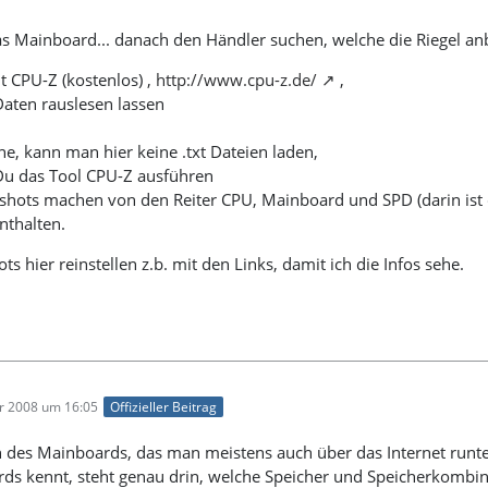
as Mainboard... danach den Händler suchen, welche die Riegel anb
t CPU-Z (kostenlos) ,
http://www.cpu-z.de/
,
Daten rauslesen lassen
he, kann man hier keine .txt Dateien laden,
Du das Tool CPU-Z ausführen
shots machen von den Reiter CPU, Mainboard und SPD (darin ist 
nthalten.
ts hier reinstellen z.b. mit den Links, damit ich die Infos sehe.
r 2008 um 16:05
Offizieller Beitrag
des Mainboards, das man meistens auch über das Internet runt
ds kennt, steht genau drin, welche Speicher und Speicherkombi