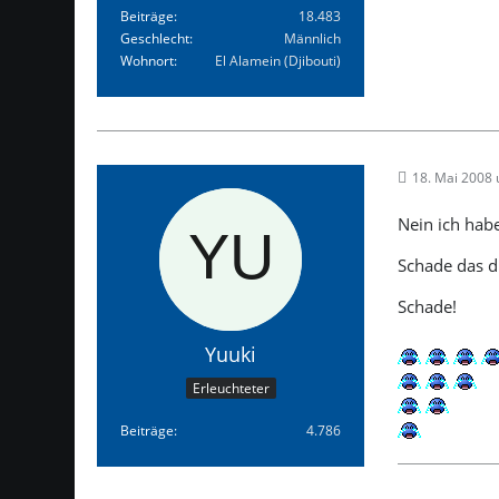
Beiträge
18.483
Geschlecht
Männlich
Wohnort
El Alamein (Djibouti)
18. Mai 2008
Nein ich hab
Schade das du
Schade!
Yuuki
Erleuchteter
Beiträge
4.786