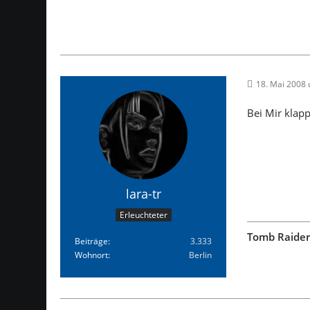
18. Mai 2008
Bei Mir klapp
lara-tr
Erleuchteter
Tomb Raider
Beiträge
3.333
Wohnort
Berlin