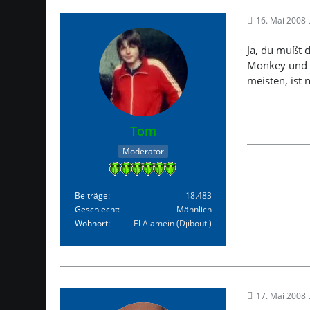
16. Mai 2008
Ja, du mußt d
Monkey und K
meisten, ist 
Tom
Moderator
Beiträge
18.483
Geschlecht
Männlich
Wohnort
El Alamein (Djibouti)
17. Mai 2008