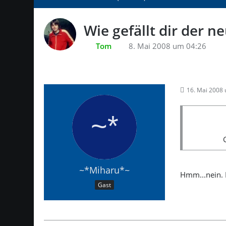
Wie gefällt dir der n
Tom
8. Mai 2008 um 04:26
16. Mai 2008
~*Miharu*~
Hmm...nein. 
Gast