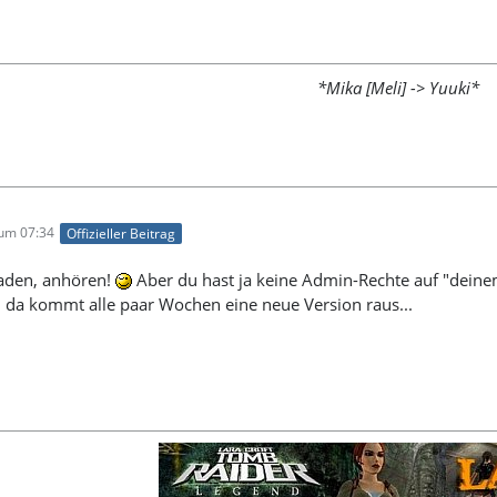
*Mika [Meli] -> Yuuki*
 um 07:34
Offizieller Beitrag
laden, anhören!
Aber du hast ja keine Admin-Rechte auf "dein
n, da kommt alle paar Wochen eine neue Version raus...