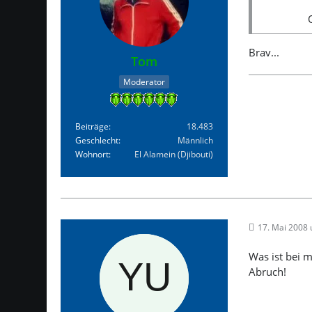
Brav...
Tom
Moderator
Beiträge
18.483
Geschlecht
Männlich
Wohnort
El Alamein (Djibouti)
17. Mai 2008
Was ist bei 
Abruch!