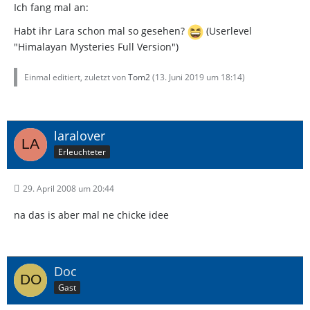
Ich fang mal an:
Habt ihr Lara schon mal so gesehen?
(Userlevel
"Himalayan Mysteries Full Version")
Einmal editiert, zuletzt von
Tom2
(
13. Juni 2019 um 18:14
)
laralover
Erleuchteter
29. April 2008 um 20:44
na das is aber mal ne chicke idee
Doc
Gast