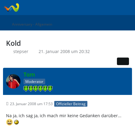
Anniversary - Allgemein
Kold
stepser
21. Januar 2008 um 20:32
Tom
Moderator
23. Januar 2008 um 17:53
Offizieller Beitrag
Na ja, ich sag ja, ich mach mir keine Gedanken darüber...