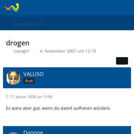
Allgemeines Forum
drogen
ciaragirl
4. November 2007 um 12:19
VALUSO
Profi
17. Januar 2008 um 15:00
Es wäre aber gut, wenn du damit aufhören würdest.
Danone