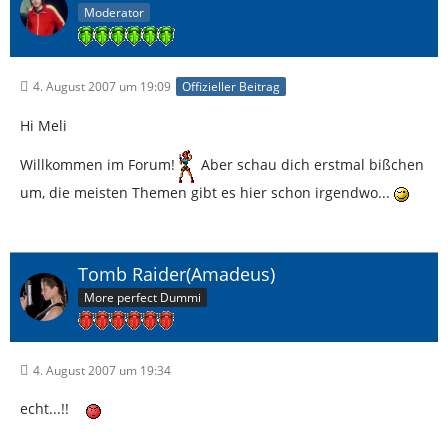
Moderator
4. August 2007 um 19:09
Offizieller Beitrag
Hi Meli
Willkommen im Forum!
Aber schau dich erstmal bißchen
um, die meisten Themen gibt es hier schon irgendwo...
Tomb Raider(Amadeus)
More perfect Dummi
4. August 2007 um 19:34
echt...!!