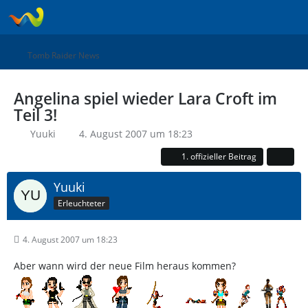
Tomb Raider News
Angelina spiel wieder Lara Croft im
Teil 3!
Yuuki
4. August 2007 um 18:23
1. offizieller Beitrag
Yuuki
Erleuchteter
4. August 2007 um 18:23
Aber wann wird der neue Film heraus kommen?