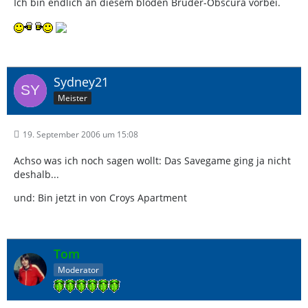
Ich bin endlich an diesem blöden Bruder-Obscura vorbei.
Sydney21
Meister
19. September 2006 um 15:08
Achso was ich noch sagen wollt: Das Savegame ging ja nicht
deshalb...
und: Bin jetzt in von Croys Apartment
Tom
Moderator