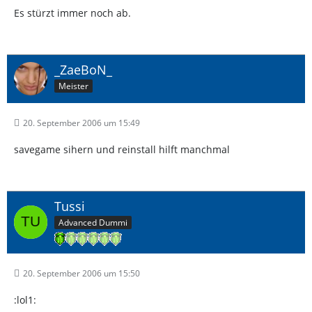
Es stürzt immer noch ab.
_ZaeBoN_
Meister
20. September 2006 um 15:49
savegame sihern und reinstall hilft manchmal
Tussi
Advanced Dummi
20. September 2006 um 15:50
:lol1: