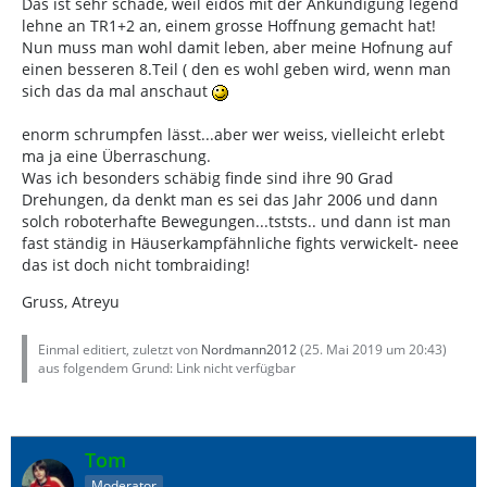
Das ist sehr schade, weil eidos mit der Ankündigung legend
lehne an TR1+2 an, einem grosse Hoffnung gemacht hat!
Nun muss man wohl damit leben, aber meine Hofnung auf
einen besseren 8.Teil ( den es wohl geben wird, wenn man
sich das da mal anschaut
enorm schrumpfen lässt...aber wer weiss, vielleicht erlebt
ma ja eine Überraschung.
Was ich besonders schäbig finde sind ihre 90 Grad
Drehungen, da denkt man es sei das Jahr 2006 und dann
solch roboterhafte Bewegungen...tststs.. und dann ist man
fast ständig in Häuserkampfähnliche fights verwickelt- neee
das ist doch nicht tombraiding!
Gruss, Atreyu
Einmal editiert, zuletzt von
Nordmann2012
(
25. Mai 2019 um 20:43
)
aus folgendem Grund: Link nicht verfügbar
Tom
Moderator