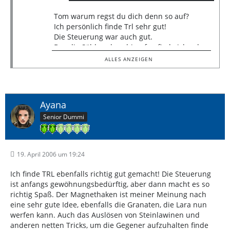
Tom warum regst du dich denn so auf?
Ich persönlich finde Trl sehr gut!
Die Steuerung war auch gut.
Das die Söldner beschimpfen finde ich sehr
gut gemacht.
ALLES ANZEIGEN
Weil das ist dann irgendwie real.Traod
dagegen war zum kotzen!
Die Steuerung in Traod ist zum weinen. :cry:
:cry: :cry: :cry: :cry: :cry:
Ayana
In Trl:
Senior Dummi
Haben mir vorallem die Witze von Amanda,Zip
und Alister gefallen.
TRL ist Cool
19. April 2006 um 19:24
Ich finde TRL ebenfalls richtig gut gemacht! Die Steuerung
ist anfangs gewöhnungsbedürftig, aber dann macht es so
richtig Spaß. Der Magnethaken ist meiner Meinung nach
eine sehr gute Idee, ebenfalls die Granaten, die Lara nun
werfen kann. Auch das Auslösen von Steinlawinen und
anderen netten Tricks, um die Gegener aufzuhalten finde