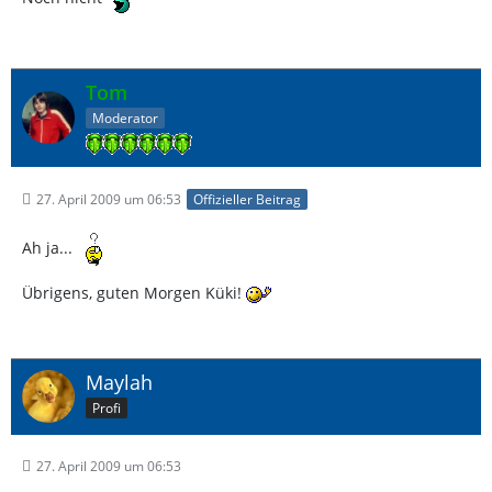
Tom
Moderator
27. April 2009 um 06:53
Offizieller Beitrag
Ah ja...
Übrigens, guten Morgen Küki!
Maylah
Profi
27. April 2009 um 06:53