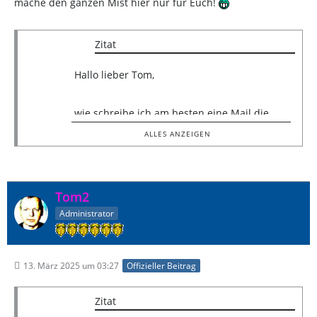
mache den ganzen Mist hier nur für Euch!
Zitat
Hallo lieber Tom,
wie schreibe ich am besten eine Mail die
meine Begeisterung ausdrückt aber nicht
ALLES ANZEIGEN
cringe wirkt?
Ich versuch‘s mal!
Ich bin Karina, 31 Jahre jung und ich bin quasi
Tom2
mit Tomb Raider aufgewachsen.
Administrator
Eines freudigen Sonnabends des Jahres 2004
haben meine Eltern Tomb Raider 2 inklusive
13. März 2025 um 03:27
Offizieller Beitrag
einer Memory Card für die PS1 auf einem
Flohmarkt erworben.
Zitat