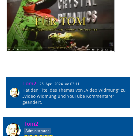
Externer Inhalt
www.youtube.com
Inhalte von externen Seiten werden ohne
Ihre Zustimmung nicht automatisch
geladen und angezeigt.
Alle externen Inhalte anzeigen
Durch die Aktivierung der externen Inhalte erklären
Sie sich damit einverstanden, dass
personenbezogene Daten an Drittplattformen
übermittelt werden. Mehr Informationen dazu
haben wir in unserer Datenschutzerklärung zur
Verfügung gestellt.
Tom2
25. April 2024 um 03:11
Ich wünsche dir ein schönes Wochenende!
Hat den Titel des Themas von „Video Widmung“ zu
„Video Widmung und YouTube Kommentare“
Liebe Grüße,
geändert.
Fenja
Tom2
Administrator