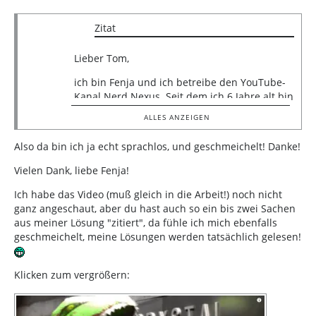
Zitat
Lieber Tom,
ich bin Fenja und ich betreibe den YouTube-
Kanal Nerd Nexus. Seit dem ich 6 Jahre alt bin
und mit Ach und Krach lesen konnte, nutze
ALLES ANZEIGEN
ich deine Lösungen. Wie ich Angel of
Darkness ohne deine Savegames hätte
Also da bin ich ja echt sprachlos, und geschmeichelt! Danke!
schaffen sollen, bleibt mir bis heute ein
Rästel. Nun bin ich 28, kann lesen und hatte
Vielen Dank, liebe Fenja!
die Chance mich minimal bei dir zu
Ich habe das Video (muß gleich in die Arbeit!) noch nicht
bedanken. Ich weiß nicht ob du diese E-Mail
ganz angeschaut, aber du hast auch so ein bis zwei Sachen
lesen wirst, aber ich wollte dich wissen
aus meiner Lösung "zitiert", da fühle ich mich ebenfalls
lassen: Mein neues Video ist dir gewidmet.
geschmeichelt, meine Lösungen werden tatsächlich gelesen!
Das ist nicht viel, das weiß ich. Aber ich will
dir einfach sagen, deine Arbeit ist Gold wert.
Tausend Dank.
Klicken zum vergrößern:
Hier ist das Video falls du reinschauen
möchtest: