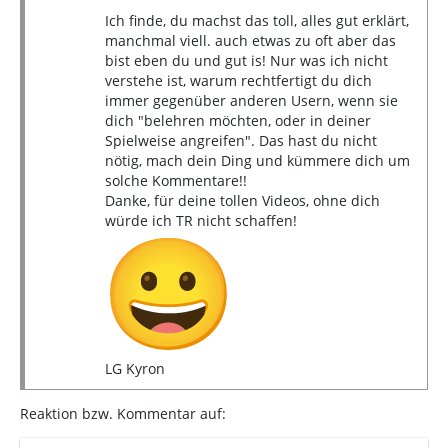
Fun fact:
Wie ich später feststellte handelte es
Ich finde, du machst das toll, alles gut erklärt,
sich bei der Memory Card um eine mit einem
manchmal viell. auch etwas zu oft aber das
vollständigen Speicherstand von TR2!
bist eben du und gut is! Nur was ich nicht
verstehe ist, warum rechtfertigt du dich
immer gegenüber anderen Usern, wenn sie
Ich habe als 11-jährige logischerweise nicht
dich "belehren möchten, oder in deiner
viel Wert darauf gelegt das Spiel selbst
Spielweise angreifen". Das hast du nicht
„komplett“ durchzuspielen und habe mich
nötig, mach dein Ding und kümmere dich um
einfach nur gefreut das alle Level und Waffen
solche Kommentare!!
durch die Speicherstände freigeschalten
Danke, für deine tollen Videos, ohne dich
waren.
würde ich TR nicht schaffen!
Allerdings, wie das nunmal bei 11-jährigen so
ist, habe ich irgendwann ausversehen den
TR2 Spielstand von der Memory Card gelöscht
und siehe da… nichts blieb übrig und ich
musste mich alleine durch das erste Level
kämpfen (tragisch, wenn man sich daran
LG Kyron
erinnert wie
„Die Große Mauer“
endet!).
Reaktion bzw. Kommentar auf:
Meine Freundin hatte dann die glorreiche