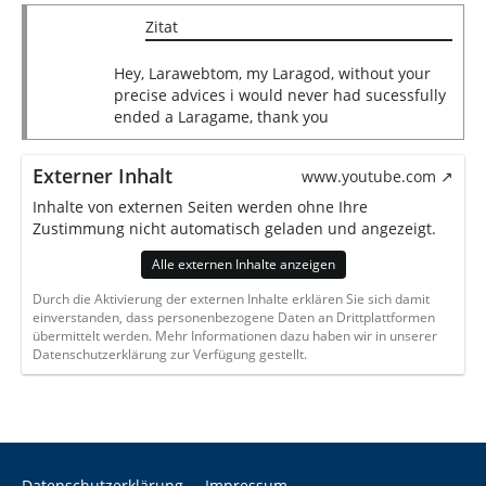
(und Geduld :D).
Zitat
Ich wollte einfach mal eine Mail schreiben
Hey, Larawebtom, my Laragod, without your
und Dir dafür danken das du immer noch die
precise advices i would never had sucessfully
Seite, den YouTube Kanal etc. betreibst!
ended a Laragame, thank you
Ich wüsste nicht wie ich damals Tomb Raider
ohne deine Lösungen jemals durchgespielt
Externer Inhalt
hätte! Bitte mach weiter so! (wenn‘s geht :D)
www.youtube.com
Inhalte von externen Seiten werden ohne Ihre
Zustimmung nicht automatisch geladen und angezeigt.
Auf viele weitere Jahre LaraWeb!
Alle externen Inhalte anzeigen
Liebe Grüße,
Durch die Aktivierung der externen Inhalte erklären Sie sich damit
Karina
einverstanden, dass personenbezogene Daten an Drittplattformen
übermittelt werden. Mehr Informationen dazu haben wir in unserer
Datenschutzerklärung zur Verfügung gestellt.
PS: Wäre mir das damals eingefallen hättest
du diese Email sicher schon 2004 erhalten!
Haha, jetzt aber 21 Jahre später, das passt
schon!
Datenschutzerklärung
Impressum