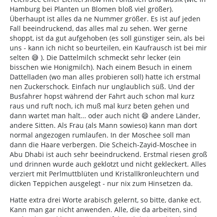
Hamburg bei Planten un Blomen bloß viel größer).
Überhaupt ist alles da ne Nummer größer. Es ist auf jeden
Fall beeindruckend, das alles mal zu sehen. Wer gerne
shoppt, ist da gut aufgehoben (es soll günstiger sein, als bei
uns - kann ich nicht so beurteilen, ein Kaufrausch ist bei mir
selten 😅 ). Die Dattelmilch schmeckt sehr lecker (ein
bisschen wie Honigmilch). Nach einem Besuch in einem
Dattelladen (wo man alles probieren soll) hatte ich erstmal
nen Zuckerschock. Einfach nur unglaublich süß. Und der
Busfahrer hopst während der Fahrt auch schon mal kurz
raus und ruft noch, ich muß mal kurz beten gehen und
dann wartet man halt... oder auch nicht 😄 andere Länder,
andere Sitten. Als Frau (als Mann sowieso) kann man dort
normal angezogen rumlaufen. In der Moschee soll man
dann die Haare verbergen. Die Scheich-Zayid-Moschee in
Abu Dhabi ist auch sehr beeindruckend. Erstmal riesen groß
und drinnen wurde auch geklotzt und nicht gekleckert. Alles
verziert mit Perlmuttblüten und Kristallkronleuchtern und
dicken Teppichen ausgelegt - nur nix zum Hinsetzen da.
Hatte extra drei Worte arabisch gelernt, so bitte, danke ect.
Kann man gar nicht anwenden. Alle, die da arbeiten, sind