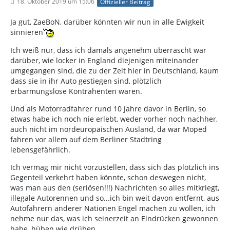
18. Oktober 2019 um 15:06
Offizieller Beitrag
Ja gut, ZaeBoN, darüber könnten wir nun in alle Ewigkeit
sinnieren
Ich weiß nur, dass ich damals angenehm überrascht war
darüber, wie locker in England diejenigen miteinander
umgegangen sind, die zu der Zeit hier in Deutschland, kaum
dass sie in ihr Auto gestiegen sind, plötzlich
erbarmungslose Kontrahenten waren.
Und als Motorradfahrer rund 10 Jahre davor in Berlin, so
etwas habe ich noch nie erlebt, weder vorher noch nachher,
auch nicht im nordeuropäischen Ausland, da war Moped
fahren vor allem auf dem Berliner Stadtring
lebensgefährlich.
Ich vermag mir nicht vorzustellen, dass sich das plötzlich ins
Gegenteil verkehrt haben könnte, schon deswegen nicht,
was man aus den (seriösen!!!) Nachrichten so alles mitkriegt,
illegale Autorennen und so...ich bin weit davon entfernt, aus
Autofahrern anderer Nationen Engel machen zu wollen, ich
nehme nur das, was ich seinerzeit an Eindrücken gewonnen
habe, hüben wie drüben.