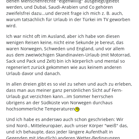
denen Menschenrechte "eigenwillig" ausgelegt/gelebt
werden, und Dubai, Saudi-Arabien und Co gehören
zweifelsfrei dazu...und derzeit frage ich mich z. B. auch,
warum tatsächlich für Urlaub in der Türkei im TV geworben
wird.
Ich war nicht oft im Ausland, aber ich habe von diesen
wenigen Reisen keine, nicht eine Sekunde je bereut, das
waren Norwegen, Schweden und England, und vor allem
aus dem zweiwöchigen Skandinavien-Urlaub (mit Motorrad,
Sack und Pack und Zelt) bin ich körperlich und mental so
regeneriert zurück gekommen wie aus keinem anderen
Urlaub davor und danach.
In allen dreien gibt es so viel zu sehen und auch zu erleben,
dass man aus meiner ganz persönlichen Sicht auf Fern-
Urlaub gut verzichten kann...im Sommer herrschen
übrigens an der Südküste von Norwegen durchaus
hochsommerliche Temperaturen
Und ich habe es anderswo auch schon geschrieben: Wir
sind Nord-, Mitteleuropäer, auch unser Körper "weiß" das,
und ich behaupte, dass jeder längere Aufenthalt in
Gegenden mit (deutlich) anderen Wetter-Bedingungen