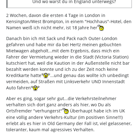
Und wo warst du in England unterwegs?
2 Wochen, davon die ersten 4 Tage in London in
Kensington/West Brompton, in einem "Hochhaus"-Hotel, den
Namen weiß ich nicht mehr, ist 18 Jahre her
Danach bin ich mit Sack und Pack nach Outer-London
gefahren und habe mir da bei Hertz meinen gebuchten
Mietwagen abgeholt...mit dem Ergebnis, dass mich ein
Fahrer der Vermietung wieder in die Stadt (Victoria Station)
kutschiert hat, weil die Kaution in der Außenstelle nicht bar
bezahlt werden konnte und ich zu der Zeit noch keine
Kreditkarte hatte
...und genau das wollte ich unbedingt
vermeiden, auf Straßen mit Linksverkehr UND Innenstadt
Auto fahren
Aber es ging, sogar sehr gut...die Verkehrsteilnehmer
verhalten sich dort ganz anders als hier, wo Du als
Ortsfremder "verhungerst"
Überhaupt habe ich im UK
eine völlig andere Verkehrs-Kultur (im positiven Sinne!!!)
erlebt als es hier in Old Germany der Fall ist, viel gelassener,
toleranter, kaum mal agressives Verhalten.