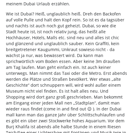
meinem Dubai Urlaub erzählen.
Wie ist Dubai? Heiß, unglaublich heiß. Dreh den Backofen
auf volle Pulle und halt den Kopf rein. So ist es da tagsüber
und nachts ist auch noch gut geheizt. Dubai, so wie die
Stadt heute ist, ist noch relativ jung, das heißt alle
Hochhäuser, Hotels, Malls etc. sind neu und alles ist chic
und glänzend und unglaublich sauber. Kein Graffiti, kein
breitgetretener Kaugummi, Unkraut sowieso nicht - da
wächst ja nur, was bewässert wird. Da kann man
sprichwörtlich vom Boden essen. Aber keine 3m draußen
am Tag laufen. Man geht einfach ein. Ist auch keiner
unterwegs. Man nimmt das Taxi oder die Metro. Erst abends
werden die Plätze und Straßen bevölkert. Wer etwas „alte
Geschichte“ dort schnuppern will, wird wohl außer einem
Museum nicht viel finden. Es ist halt alles neu. Und
Shopping wird dort ganz groß geschrieben. Man bekommt
am Eingang einer jeden Mall nen „Stadtplan“, damit man
wieder raus findet (come in and find out 😉 ). In der Dubai
mall kann man das ganze Jahr über Schlittschuhlaufen und
es gibt ein über zwei Stockwerke hohes Aquarium. Vor dem
Burj Khalifa ist abends alle halbe Stunde in einem Riesen
Teich/See einer Lichtershow mit Fontänen und Musik (wie in