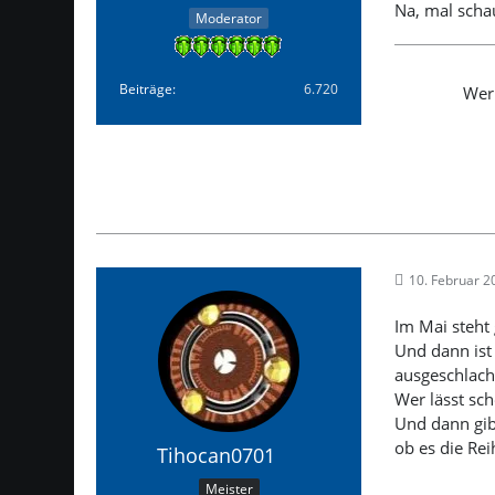
Na, mal schau
Moderator
Beiträge
6.720
Wer 
10. Februar 
Im Mai steht 
Und dann ist 
ausgeschlacht
Wer lässt sch
Und dann gib
ob es die Re
Tihocan0701
Meister