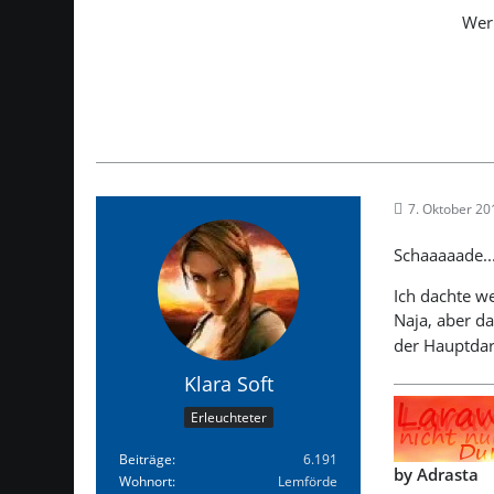
Wer 
7. Oktober 2
Schaaaaade..
Ich dachte we
Naja, aber d
der Hauptdar
Klara Soft
Erleuchteter
Beiträge
6.191
by Adrasta
Wohnort
Lemförde