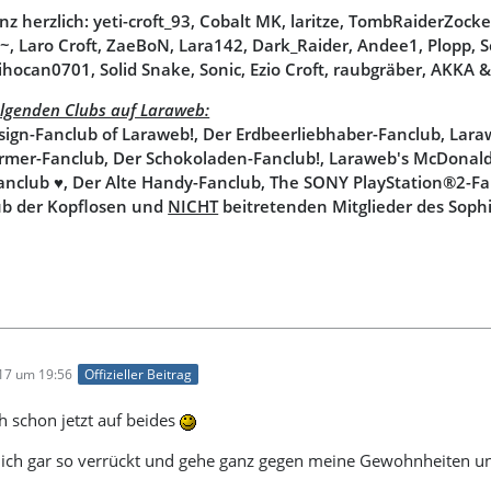
nz herzlich: yeti-croft_93, Cobalt MK, laritze, TombRaiderZoc
, Laro Croft, ZaeBoN, Lara142, Dark_Raider, Andee1, Plopp, 
ihocan0701, Solid Snake, Sonic, Ezio Croft, raubgräber, AKKA &
folgenden Clubs auf Laraweb:
sign-Fanclub of Laraweb!, Der Erdbeerliebhaber-Fanclub, Lar
mer-Fanclub, Der Schokoladen-Fanclub!, Laraweb's McDonald'
anclub ♥, Der Alte Handy-Fanclub, The SONY PlayStation®2-Fa
lub der Kopflosen und
NICHT
beitretenden Mitglieder des Sophi
017 um 19:56
Offizieller Beitrag
h schon jetzt auf beides
in ich gar so verrückt und gehe ganz gegen meine Gewohnheiten u