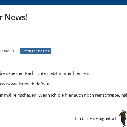
r News!
9
017 um 10:39
Offizieller Beitrag
die neuesten Nachrichten jetzt immer hier rein:
ps://www.laraweb.de/wp/
r mal reinschauen! Wenn ich die hier auch noch reinschreibe, habe
Ich bin eine Signatur!