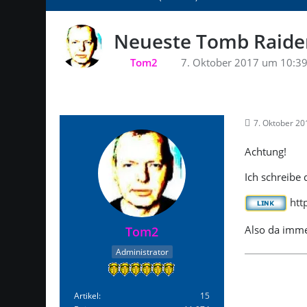
Neueste Tomb Raide
Tom2
7. Oktober 2017 um 10:3
7. Oktober 2
Achtung!
Ich schreibe 
htt
Also da imme
Tom2
Administrator
Artikel
15