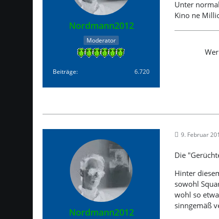
Unter normal
Kino ne Mill
Nordmann2012
Moderator
Wer 
Beiträge
6.720
9. Februar 20
Die "Gerücht
Hinter diese
sowohl Squar
wohl so etwas
sinngemäß ve
Nordmann2012