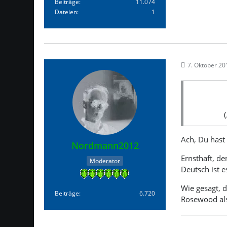
Beiträge
11.074
Dateien
1
7. Oktober 2
Ach, Du hast
Nordmann2012
Ernsthaft, de
Moderator
Deutsch ist 
Wie gesagt, d
Beiträge
6.720
Rosewood als 