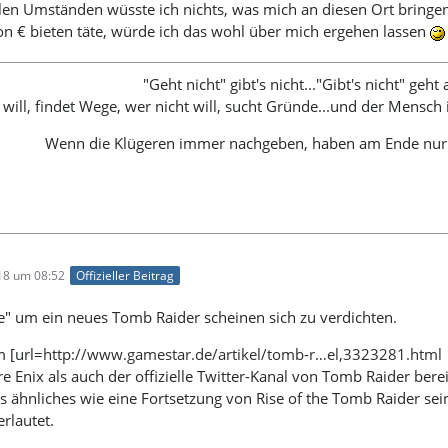
en Umständen wüsste ich nichts, was mich an diesen Ort bringen 
ion € bieten täte, würde ich das wohl über mich ergehen lassen
"Geht nicht" gibt's nicht..."Gibt's nicht" geht
will, findet Wege, wer nicht will, sucht Gründe...und der Mensc
Wenn die Klügeren immer nachgeben, haben am Ende nu
18 um 08:52
Offizieller Beitrag
e" um ein neues Tomb Raider scheinen sich zu verdichten.
m [url=
http://www.gamestar.de/artikel/tomb-r…el,3323281.html
e Enix als auch der offizielle Twitter-Kanal von Tomb Raider be
 ähnliches wie eine Fortsetzung von Rise of the Tomb Raider sein 
rlautet.