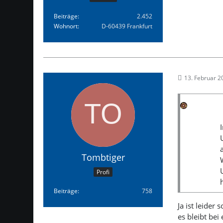
Beiträge
2.452
Wohnort
D-60439 Frankfurt
13. Februar 
Tombtiger
Profi
Beiträge
758
Ja ist leider
es bleibt be