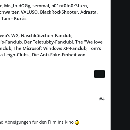
ker, Mr._to-dOGg, semmal, p01nt0fn0r3turn,
Schwarzer, VALUSO, BlackRockShooter, Adrasta,
 Tom - Kurtis.
aweb's WG, Naschkätzchen-Fanclub,
s-Fanclub, Der Teletubby-Fanclub!, The "We love
nclub, The Microsoft Windows XP-Fanclub, Tom's
a Leigh-Clubs!, Die Anti-Fake-Einheit von
#4
nd Abneigungen für den Film ins Kino