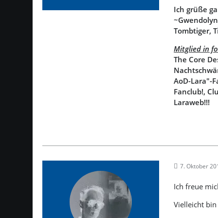
Ich grüße ga
~Gwendolyn~
Tombtiger, T
Mitglied in 
The Core De
Nachtschwär
AoD-Lara"-F
Fanclub!, C
Laraweb!!!
7. Oktober 2
Ich freue mic
Vielleicht b