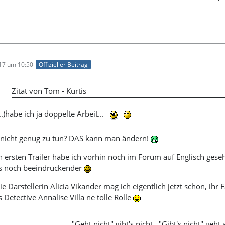
017 um 10:50
Offizieller Beitrag
Zitat von Tom - Kurtis
(..)habe ich ja doppelte Arbeit...
 nicht genug zu tun? DAS kann man ändern!
n ersten Trailer habe ich vorhin noch im Forum auf Englisch geseh
es noch beeindruckender
ie Darstellerin Alicia Vikander mag ich eigentlich jetzt schon, ihr 
Detective Annalise Villa ne tolle Rolle
"Geht nicht" gibt's nicht..."Gibt's nicht" geht