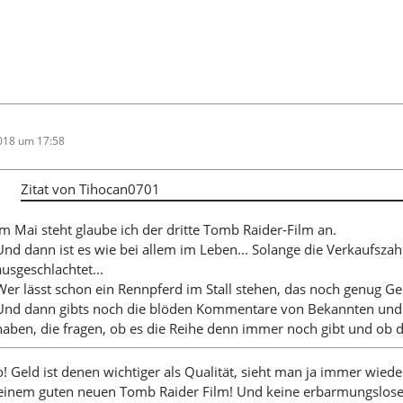
2018 um 17:58
Zitat von Tihocan0701
Im Mai steht glaube ich der dritte Tomb Raider-Film an.
Und dann ist es wie bei allem im Leben... Solange die Verkaufszah
ausgeschlachtet...
Wer lässt schon ein Rennpferd im Stall stehen, das noch genug Gel
Und dann gibts noch die blöden Kommentare von Bekannten und 
haben, die fragen, ob es die Reihe denn immer noch gibt und ob 
 so! Geld ist denen wichtiger als Qualität, sieht man ja immer wie
i einem guten neuen Tomb Raider Film! Und keine erbarmungslos