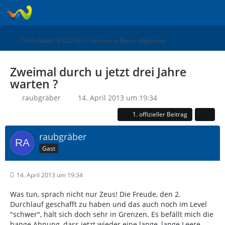
Tomb Raider 9 (2013): A Survivor is Born - Allgemein
Zweimal durch u jetzt drei Jahre
warten ?
raubgräber
14. April 2013 um 19:34
1. offizieller Beitrag
raubgräber
Gast
14. April 2013 um 19:34
Was tun, sprach nicht nur Zeus! Die Freude, den 2.
Durchlauf geschafft zu haben und das auch noch im Level
"schwer", hält sich doch sehr in Grenzen. Es befällt mich die
bange Ahnung, dass jetzt wieder eine lange, lange Leere