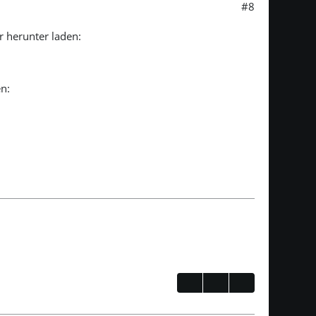
#8
r herunter laden:
en: