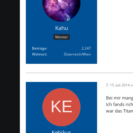
Kahu
Meister
Beiträge
2.247
Wohnort
Österreich/Wien
15. Juli 2014 
Bei mir mange
Ich fands ri
war das Tita
Kebikus