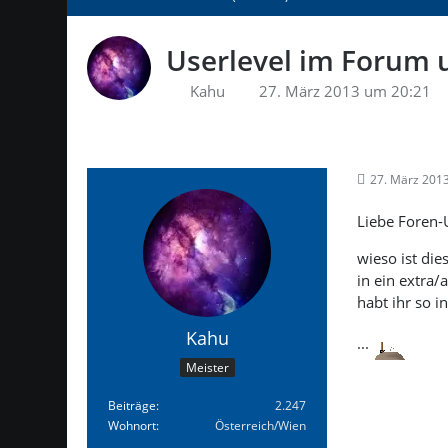
Userlevel im Forum
Kahu
27. März 2013 um 20:21
27. März 201
Liebe Foren-
wieso ist die
in ein extra
habt ihr so in
Kahu
...
Meister
Beiträge
2.247
Wohnort
Österreich/Wien