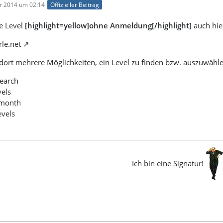
r 2014 um 02:14
Offizieller Beitrag
e Level
[highlight=yellow]ohne Anmeldung[/highlight]
auch hie
rle.net
s dort mehrere Möglichkeiten, ein Level zu finden bzw. auszuwähl
search
vels
e month
evels
Ich bin eine Signatur!