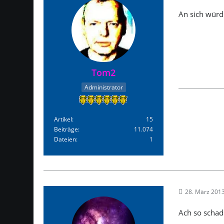
An sich würde
Tom2
Administrator
Artikel
15
Beiträge
11.074
Dateien
1
28. März 201
Ach so schade