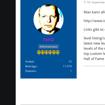
16. Septembe
Man kann all
http://www.t
Links gibt e
level listing/
Tom2
latest new le
Administrator
levels of th
top custom l
Hall of Fame
Artikel
15
Beiträge
11.074
Dateien
1