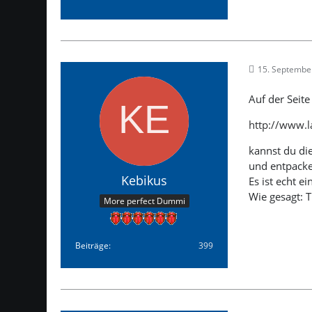
15. Septembe
Auf der Seite
http://www.l
kannst du die
und entpacken
Kebikus
Es ist echt e
Wie gesagt: T
More perfect Dummi
Beiträge
399