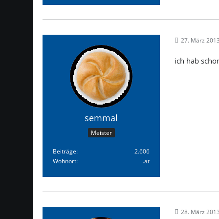
27. März 201
ich hab schon
semmal
Meister
Beiträge
2.606
Wohnort
.at
28. März 201