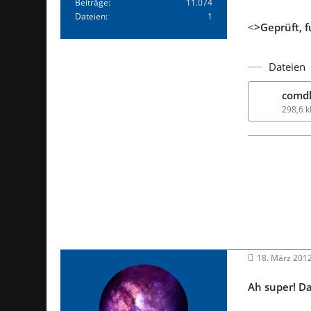
Beiträge
11.074
Dateien
1
<
>Geprüft, f
Dateien
comdl
298,6 
18. März 201
Ah super! D