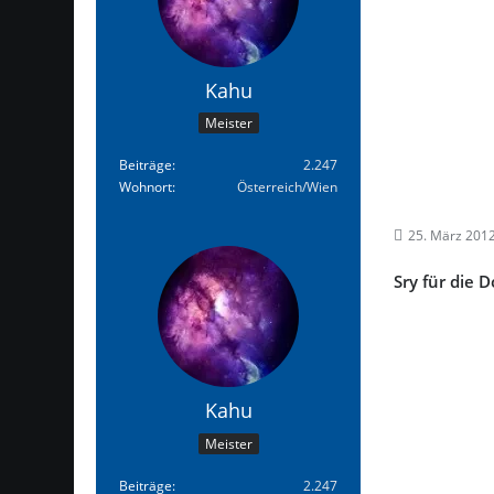
Kahu
Meister
Beiträge
2.247
Wohnort
Österreich/Wien
25. März 201
Sry für die 
Kahu
Meister
Beiträge
2.247