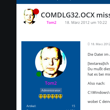
COMDLG32.OCX missi
Tom2
18. März 2012 um 10:22
18. März 201
Die Datei im
[textarea]Ich
Du mußt dies
hat es bei mi
Tom2
Also nach:
Administrator
C:\Windows\
wobei C deine
Artikel
15