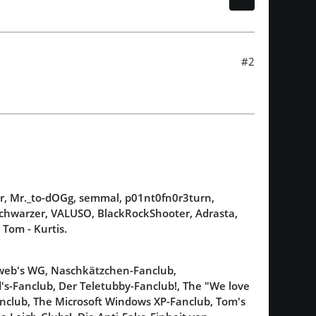
#2
ker, Mr._to-dOGg, semmal, p01nt0fn0r3turn,
Schwarzer, VALUSO, BlackRockShooter, Adrasta,
 Tom - Kurtis.
aweb's WG, Naschkätzchen-Fanclub,
s-Fanclub, Der Teletubby-Fanclub!, The "We love
nclub, The Microsoft Windows XP-Fanclub, Tom's