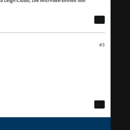
a Leigh-Clubs!, Die Anti-Fake-Einheit von
#3