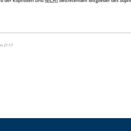
lub der Kopflosen und
NICHT
beitretenden Mitglieder des Sophi
um 21:17