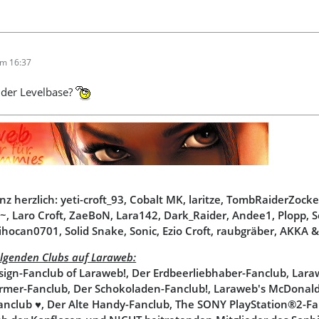
um 16:37
 der Levelbase?
nz herzlich: yeti-croft_93, Cobalt MK, laritze, TombRaiderZoc
, Laro Croft, ZaeBoN, Lara142, Dark_Raider, Andee1, Plopp, 
ihocan0701, Solid Snake, Sonic, Ezio Croft, raubgräber, AKKA &
folgenden Clubs auf Laraweb:
sign-Fanclub of Laraweb!, Der Erdbeerliebhaber-Fanclub, Lar
mer-Fanclub, Der Schokoladen-Fanclub!, Laraweb's McDonald'
anclub ♥, Der Alte Handy-Fanclub, The SONY PlayStation®2-Fa