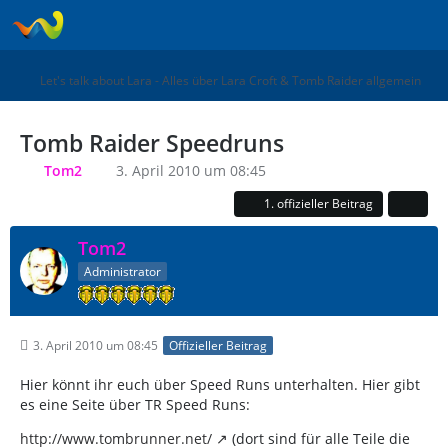
Let's talk about Lara - Alles über Lara Croft & Tomb Raider allgemein
Tomb Raider Speedruns
Tom2
3. April 2010 um 08:45
1. offizieller Beitrag
Tom2
Administrator
3. April 2010 um 08:45
Offizieller Beitrag
Hier könnt ihr euch über Speed Runs unterhalten. Hier gibt
es eine Seite über TR Speed Runs:
http://www.tombrunner.net/
(dort sind für alle Teile die