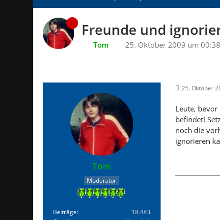
Freunde und ignorier
Tom
25. Oktober 2009 um 00:3
25. Oktober 
Leute, bevor 
befindet! Set
noch die vor
ignorieren ka
Tom
Moderator
Beiträge
18.483