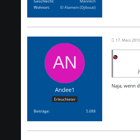
Geschlecht
Männlich
Wohnort
El Alamein (Djibouti)
17. März 201
Naja, wenn d
Andee1
Erleuchteter
Beiträge
5.088