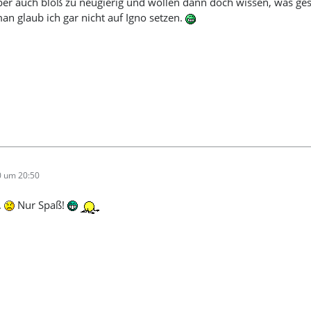
 aber auch bloß zu neugierig und wollen dann doch wissen, was g
n glaub ich gar nicht auf Igno setzen.
0 um 20:50
.
Nur Spaß!