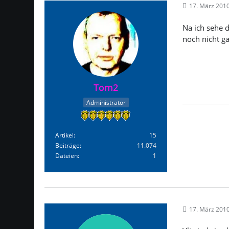
17. März 201
Na ich sehe d
noch nicht ga
Tom2
Administrator
Artikel
15
Beiträge
11.074
Dateien
1
17. März 201