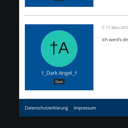
17. März 201
Ich werd's d
†_Dark Angel_†
Gast
Datenschutzerklärung
Impressum