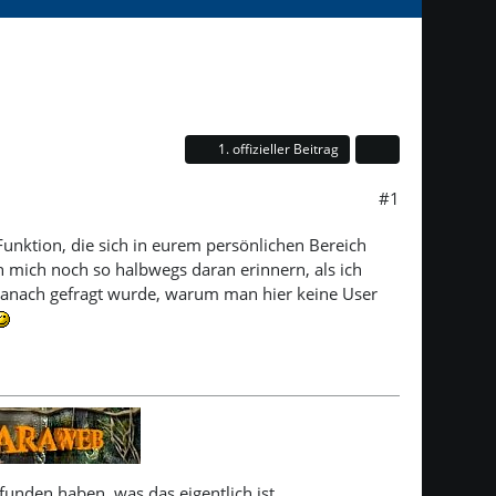
1. offizieller Beitrag
#1
 Funktion, die sich in eurem persönlichen Bereich
ann mich noch so halbwegs daran erinnern, als ich
 danach gefragt wurde, warum man hier keine User
unden haben, was das eigentlich ist.