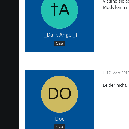
Vlt sind sie
Mods kann ma
†_Dark Angel_†
Gast
17. März 201
Leider nicht..
Doc
Gast