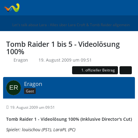
Let's talk about Lara - Alles über Lara Croft & Tomb Raider allgemein
Tomb Raider 1 bis 5 - Videolösung
100%
Eragon
19. August 2009 um 09:51
1. offizieller Beitrag
Eragon
Gast
19. August 2009 um 09:51
Tomb Raider 1 - Videolösung 100% (Inklusive Director's Cut)
Spieler: louischou (PS1), LaraPL (PC)