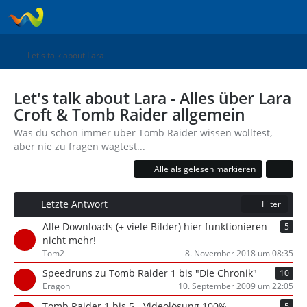
Let's talk about Lara
Let's talk about Lara - Alles über Lara
Croft & Tomb Raider allgemein
Was du schon immer über Tomb Raider wissen wolltest,
aber nie zu fragen wagtest...
Alle als gelesen markieren
Letzte Antwort
Filter
Alle Downloads (+ viele Bilder) hier funktionieren
5
nicht mehr!
Tom2
8. November 2018 um 08:35
Speedruns zu Tomb Raider 1 bis "Die Chronik"
10
Eragon
10. September 2009 um 22:05
Tomb Raider 1 bis 5 - Videolösung 100%
5