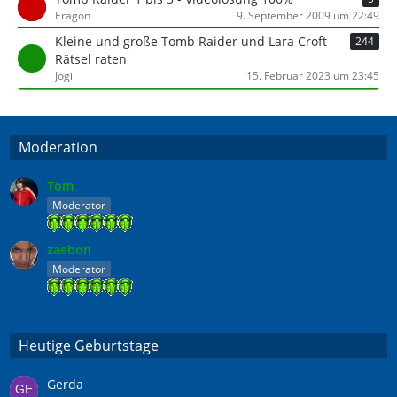
Eragon
9. September 2009 um 22:49
Kleine und große Tomb Raider und Lara Croft
244
Rätsel raten
Jogi
15. Februar 2023 um 23:45
Moderation
Tom
Moderator
zaebon
Moderator
Heutige Geburtstage
Gerda