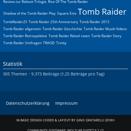
Review zur Reboot-Trilogie
Rise Of The Tomb Raider
Tomb Raider
Shadow of the Tomb Raider Play
Square Enix
TombRaider25
Tomb Raider 25th Anniversary
Tomb Raider 2013
Tomb Raider allgemein
Tomb Raider Geschichte
Tomb Raider Musik-Videos
Tomb Raider Retrospektive
Tomb Raider Rätsel raten
Tomb Raider Story
Tomb Raider Umfragen
TRAOD
Trinity
Statistik
305 Themen
9.373 Beiträge (1,25 Beiträge pro Tag)
Datenschutzerklärung
Impressum
W-BASIC DESIGN CODED & LAYOUT BY GINO ZANTARELLI 2018©
COMMUNITY-SOFTWARE:
WOLTLAB SUITE™ 6.1.17