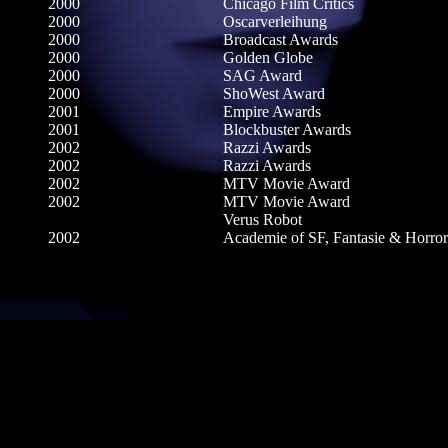
2000
Chicago Film Critics
2000
Oscarverleihung
2000
Broadcast Awards
2000
Golden Globe
2000
SAG Award
2000
ShoWest Award
2001
Empire Awards
2001
Blockbuster Awards
2002
Razzi Awards
2002
Razzi Awards
2002
MTV Movie Award
2002
MTV Movie Award
Verus Robot
2002
Academie of SF, Fantasie & Horror