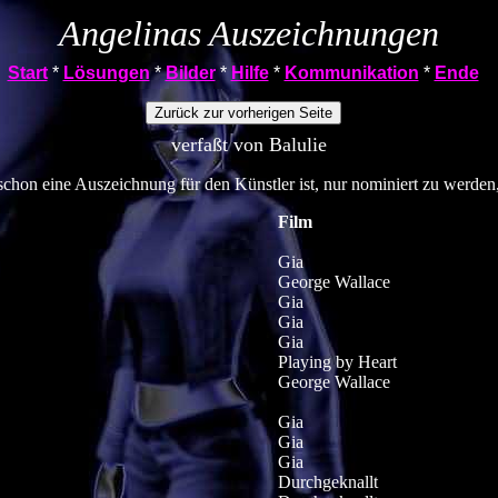
Angelinas Auszeichnungen
Start
*
Lösungen
*
Bilder
*
Hilfe
*
Kommunikation
*
Ende
verfaßt von Balulie
schon eine Auszeichnung für den Künstler ist, nur nominiert zu werden
Film
Gia
George Wallace
Gia
Gia
Gia
Playing by Heart
George Wallace
Gia
Gia
Gia
Durchgeknallt